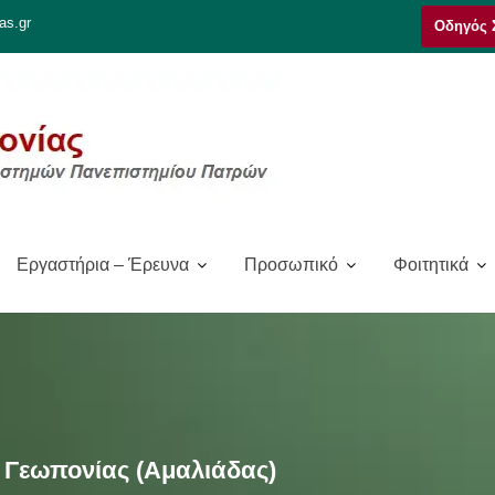
as.gr
Οδηγός 
Εργαστήρια – Έρευνα
Προσωπικό
Φοιτητικά
Γεωπονίας (Αμαλιάδας)