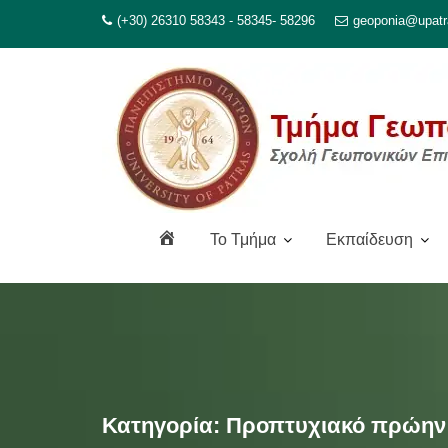
Μεταπηδήστε
(+30) 26310 58343 - 58345- 58296
geoponia@upatr
στο
περιεχόμενο
Α
To Τμήμα
Εκπαίδευση
ρ
χ
ι
κ
ή
Κατηγορία:
Προπτυχιακό πρώην 