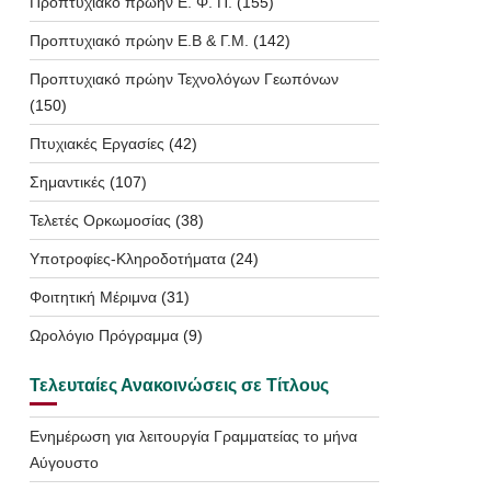
Προπτυχιακό πρώην Ε. Φ. Π.
(155)
Προπτυχιακό πρώην Ε.Β & Γ.Μ.
(142)
Προπτυχιακό πρώην Τεχνολόγων Γεωπόνων
(150)
Πτυχιακές Εργασίες
(42)
Σημαντικές
(107)
Τελετές Ορκωμοσίας
(38)
Υποτροφίες-Κληροδοτήματα
(24)
Φοιτητική Μέριμνα
(31)
Ωρολόγιο Πρόγραμμα
(9)
Τελευταίες Ανακοινώσεις σε Τίτλους
Ενημέρωση για λειτουργία Γραμματείας το μήνα
Αύγουστο