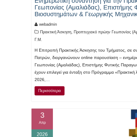
Ενημερωτική συνάντηση για την Πρα
Γεωπονίας (Αμαλιάδας), Επιστήμης 
Βιοσυστημάτων & Γεωργικής Μηχανι
webadmin
,
Πρακτική Άσκηση
Προπτυχιακό πρώην Γεωπονίας (Α
Γ.Μ.
Η Επιτροπή Πρακτικής Άσκησης του Τμήματος, σε συ
Πατρών, διοργανώνουν online παρουσίαση – ενημέ
Γεωπονίας (Αμαλιάδας), Επιστήμης Φυτικής Παραγω
έχουν επιλεγεί για ένταξη στο Πρόγραμμα «Πρακτικ
2026,…
Περισσότερα
3
Απρ
2026