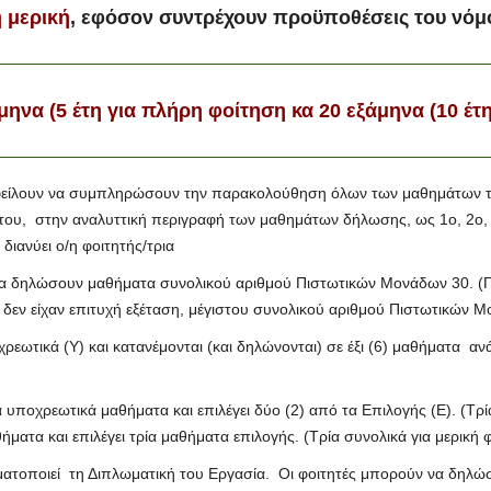
 μερική
, εφόσον συντρέχουν προϋποθέσεις του νόμ
να (5 έτη για πλήρη φοίτηση κα 20 εξάμηνα (10 έτη)
 οφείλουν να συμπληρώσουν την παρακολούθηση όλων των μαθημάτων τ
ου, στην αναλυττική περιγραφή των μαθημάτων δήλωσης, ως 1ο, 2ο, 3ο
ιανύει ο/η φοιτητής/τρια
 να δηλώσουν μαθήματα συνολικού αριθμού Πιστωτικών Μονάδων 30. (Γι
ν είχαν επιτυχή εξέταση, μέγιστου συνολικού αριθμού Πιστωτικών Μον
ρεωτικά (Υ) και κατανέμονται (και δηλώνονται) σε έξι (6) μαθήματα αν
υποχρεωτικά μαθήματα και επιλέγει δύο (2) από τα Επιλογής (Ε). (Τρία
ματα και επιλέγει τρία μαθήματα επιλογής. (Τρία συνολικά για μερική 
ατοποιεί τη Διπλωματική του Εργασία. Οι φοιτητές μπορούν να δηλώ