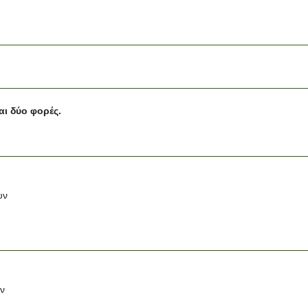
ι δύο φορές.
υν
υν