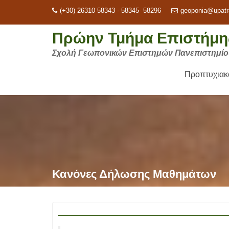
Μεταπηδήστε
(+30) 26310 58343 - 58345- 58296
geoponia@upatr
στο
περιεχόμενο
Πρώην Τμήμα Επιστήμης
Σχολή Γεωπονικών Επιστημών Πανεπιστημί
Προπτυχια
Κανόνες Δήλωσης Μαθημάτων