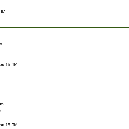
 ΠΜ
υν
νου 15 ΠΜ
ουν
Μ
νου 15 ΠΜ