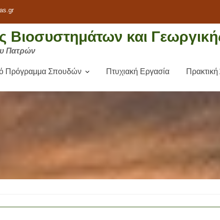
as.gr
 Βιοσυστημάτων και Γεωργική
ου Πατρών
κό Πρόγραμμα Σπουδών
Πτυχιακή Εργασία
Πρακτική