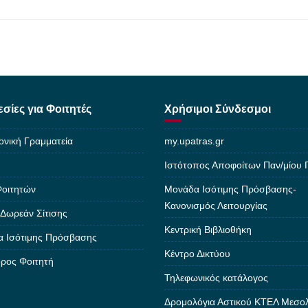
σίες για Φοιτητές
Χρήσιμοι Σύνδεσμοι
ονική Γραμματεία
my.upatras.gr
Ιστότοπος Αποφοίτων Παν/μίου
Φοιτητών
Μονάδα Ισότιμης Πρόσβασης-
Κανονισμός Λειτουργίας
 Δωρεάν Σίτισης
Κεντρική Βιβλιοθήκη
 Ισότιμης Πρόσβασης
Κέντρο Δικτύου
ρος Φοιτητή
Τηλεφωνικός κατάλογος
Δρομολόγια Αστικού ΚΤΕΛ Μεσο