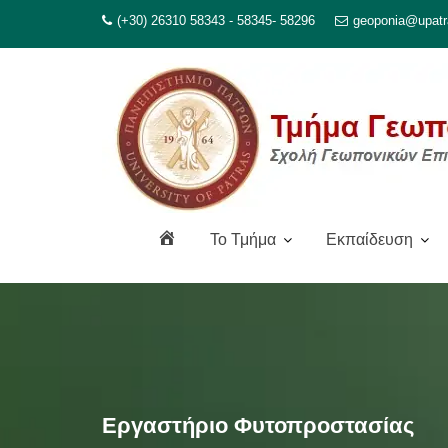
Μεταπηδήστε
(+30) 26310 58343 - 58345- 58296
geoponia@upatr
στο
περιεχόμενο
Α
To Τμήμα
Εκπαίδευση
ρ
χ
ι
κ
ή
Εργαστήριο Φυτοπροστασίας