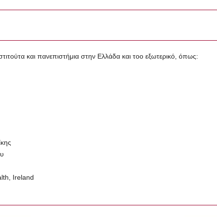
νστιτούτα και πανεπιστήμια στην Ελλάδα και τοο εξωτερικό, όπως:
ίκης
ου
th, Ireland