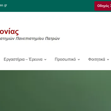
as.gr
Οδηγός 
Εργαστήρια – Έρευνα
Προσωπικό
Φοιτητικά