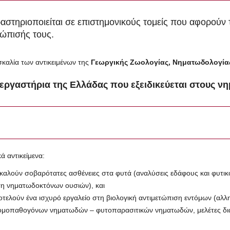
αστηριοποιείται σε επιστημονικούς τομείς που αφορούν τ
τώπισής τους.
καλία των αντικειμένων της
Γεωργικής Ζωολογίας, Νηματωδολογίας
ά εργαστήρια της Ελλάδας που εξειδικεύεται στους ν
ά αντικείμενα:
λούν σοβαρότατες ασθένειες στα φυτά (αναλύσεις εδάφους και φυτικού
ση νηματωδοκτόνων ουσιών), και
ελούν ένα ισχυρό εργαλείο στη βιολογική αντιμετώπιση εντόμων (α
τομοπαθογόνων νηματωδών – φυτοπαρασιτικών νηματωδών, μελέτες δια