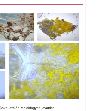
μβονηματώδη Meloidogyne javanica