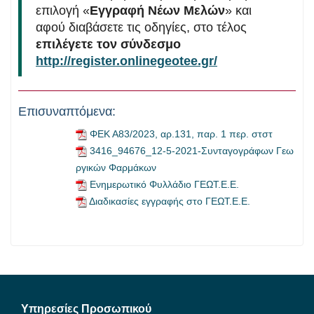
επιλογή «
Εγγραφή Νέων Μελών
» και
αφού διαβάσετε τις οδηγίες, στο τέλος
επιλέγετε τον σύνδεσμο
http://register.onlinegeotee.gr/
Επισυναπτόμενα:
ΦΕΚ Α83/2023, αρ.131, παρ. 1 περ. στστ
3416_94676_12-5-2021-Συνταγογράφων Γεω
ργικών Φαρμάκων
Ενημερωτικό Φυλλάδιο ΓΕΩΤ.Ε.Ε.
Διαδικασίες εγγραφής στο ΓΕΩΤ.Ε.Ε.
Υπηρεσίες Προσωπικού