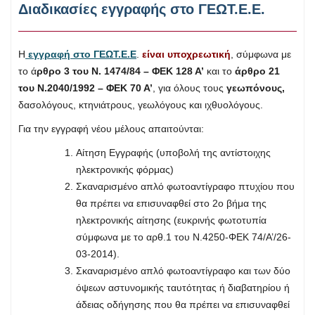
Διαδικασίες εγγραφής στο ΓΕΩΤ.Ε.Ε.
Η
εγγραφή στο ΓΕΩΤ.Ε.Ε
.
είναι υποχρεωτική
, σύμφωνα με
το ά
ρθρο 3 του Ν. 1474/84 – ΦΕΚ 128 Α’
και το
άρθρο 21
του Ν.2040/1992 – ΦΕΚ 70 Α’
, για όλους τους
γεωπόνους,
δασολόγους, κτηνιάτρους, γεωλόγους και ιχθυολόγους.
Για την εγγραφή νέου μέλους απαιτούνται:
Αίτηση Εγγραφής (υποβολή της αντίστοιχης
ηλεκτρονικής φόρμας)
Σκαναρισμένο απλό φωτοαντίγραφο πτυχίου που
θα πρέπει να επισυναφθεί στο 2ο βήμα της
ηλεκτρονικής αίτησης (ευκρινής φωτοτυπία
σύμφωνα με το αρθ.1 του Ν.4250-ΦΕΚ 74/Α’/26-
03-2014).
Σκαναρισμένο απλό φωτοαντίγραφο και των δύο
όψεων αστυνομικής ταυτότητας ή διαβατηρίου ή
άδειας οδήγησης που θα πρέπει να επισυναφθεί