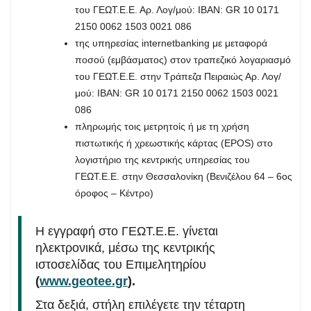
του ΓΕΩΤ.Ε.Ε. Αρ. Λογ/μού: IBAN: GR 10 0171
2150 0062 1503 0021 086
της υπηρεσίας internetbanking με μεταφορά
ποσού (εμβάσματος) στον τραπεζικό λογαριασμό
του ΓΕΩΤ.Ε.Ε. στην Τράπεζα Πειραιώς Αρ. Λογ/
μού: IBAN: GR 10 0171 2150 0062 1503 0021
086
πληρωμής τοις μετρητοίς ή με τη χρήση
πιστωτικής ή χρεωστικής κάρτας (EPOS) στο
λογιστήριο της κεντρικής υπηρεσίας του
ΓΕΩΤ.Ε.Ε. στην Θεσσαλονίκη (Βενιζέλου 64 – 6ος
όροφος – Κέντρο)
Η εγγραφή στο ΓΕΩΤ.Ε.Ε. γίνεται
ηλεκτρονικά, μέσω της κεντρικής
ιστοσελίδας του Επιμελητηρίου
(
www.geotee.gr
).
Στα δεξιά, στήλη επιλέγετε την τέταρτη