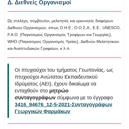
Δ. Διεθνείς Οργανισμοί
Ως στελέχη, σύμβουλοι, μελετητές και ερευνητές διαφόρων
Διεθνών Οργανισμών, όπως Ο.Η.Ε., Ο.Ο.Σ.Α., Ε.Ε., UNESCO,
F.A.O. (Παγκόσμιος Οργανισμός Τροφίμων και Γεωργίας),
WHO (Παγκόσμιος Οργανισμός Υγείας), Διεθνών Μελετητικών
και Αναπτυξιακών Γραφείων, κ.λ.π.
Οι πτυχιούχοι του τμήματος Γεωπονίας, ως
πτυχιούχοι Ανώτατου Εκπαιδευτικού
Ιδρύματος (ΑΕΙ), έχουν δικαίωμα να
ενταχθούν στο
μητρώο
συνταγογράφων
σύμφωνα με το έγγραφο
3416_94676_12-5-2021-Συνταγογράφων
Γεωργικών Φαρμάκων