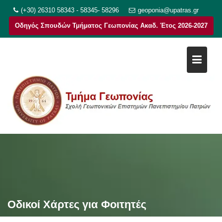
Μεταπηδήστε
(+30) 26310 58343 - 58345- 58296
geoponia@upatras.gr
στο
Οδηγός Σπουδών Τμήματος Γεωπονίας Ακαδ. Έτος 2026-2027
περιεχόμενο
Οδικοί Χάρτες για Φοιτητές