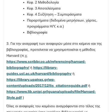
Κεφ. 2 Μεθοδολογία
Κεφ. 3 Αποτελέσματα
Κεφ. 4 Συζήτηση – Συμπεράσματα
Παραρτήματα (δεδομένα μετρήσεων, χάρτες,
προγράμματα Η/Υ, κ.α.)
Βιβλιογραφία
3. Για την αναγραφή των αναφορών μέσα στο κείμενο και της
βιβλιογραφίας, προτείνεται να χρησιμοποιείται η μέθοδος
Harvard (π.χ.
https://www.scribbr.co.uk/referencing/harvard-
bibliography/
ή
https://library-
guides.ucl.ac.uk/harvard/bibliography
ή
https://library.upatras.gr/wp-
content/uploads/2017/12/lis_citationsguide.pdf
ή
https://www.lib.unipi.gr/iguana/uploads/file/Harvard-
Style.pdf
)
Όλες οι αναφορές του κειμένου αναγράφονται στο τέλος της