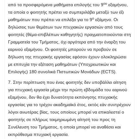
ου
από τα προσφερόμενα μαθήματα επιλογής του 9
εξαμήνου,
τα οποία ο φοιτητής πρέπει να συμπεριλάβει μεταξύ των έξι
ο
μαθημάτων που πρέπει να επιλέξει για το 9
εξάμηνο. Οι
δηλώσεις των θεμάτων των πτυχιακών εργασιών από τους
φοιτητές (θέμα-επιβλέπων καθηγητής) πραγματοποιούνται στη
Γραμματεία του Τμήματος, όχι αργότερα από την έναρξη του
εαρινού εξαμήνου. Οι φοιτητές μπορούν να προβούν σε
δήλωση της πτυχιακής εργασίας εφόσον έχουν ολοκληρώσει
με επιτυχία την εξέταση μαθημάτων (Υποχρεωτικών και
Επιλογής) 180 συνολικά Πιστωτικών Μονάδων (ECTS).
7. Στην περίπτωση που ένας φοιτητής δεν υποβάλλει αίτηση
για πτυχιακή εργασία μέχρι την πρώτη εβδομάδα του εαρινού
εξαμήνου, δεν θα έχει δυνατότητα εκπόνησης πτυχιακής
εργασίας για το τρέχον ακαδημαϊκό έτος, εκτός εάν συντρέχουν
λόγοι ανωτέρας βίας, τους οποίους μπορεί να επικαλεστεί ο
φοιτητής σε πλήρως τεκμηριωμένη αίτησή του προς τη
Συνέλευση του Τμήματος, η οποία μπορεί να αναθέσει και
εκπρόθεσμα πτυχιακή εργασία.