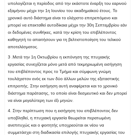
υπολογίζεται η περίοδος από την εκάστοτε έναρξη του εαρινού
εξαμήνου μέχρι την 1η Ιουνίου του ακαδημαϊκού έτους. Το
χρονικό αυτό διάστημα είναι το ελάχιστο επιτρεπόμενο και
μπορεί να επεκταθεί αυτοδίκαια μέχρι την 30η Σεπτεμβρίου εάν
οι δεδομένες συνθήκες, κατά την κρίση του επιβλέποντος
καθηγητή το απαιτήσουν για τη βελτιστοποίηση του τελικού
αποτελέσματος.
3 .Μετά την 1η Οκτωβρίου η εκπόνηση της πτυχιακής
εργασίας συνεχίζεται μόνο μετά από τεκμηριωμένη εισήγηση
του επιβλέποντος προς το Τμήμα και σύμφωνη γνώμη
τουλάχιστον ενός εκ των δύο άλλων μελών της εξεταστικής
επιτροπής. Στην εισήγηση αυτή αναφέρεται και το χρονικό
διάστημα παράτασης, το οποίο είναι δεσμευτικό και δεν μπορεί
να είναι μεγαλύτερη των έξι μηνών.
4. Στην περίπτωση που η εισήγηση του επιβλέποντος δεν
υποβληθεί, η πτυχιακή εργασία θεωρείται περατωμένη
ανεπιτυχώς και ο φοιτητής υποχρεούται εκ νέου να
συμμετάσχει στη διαδικασία επιλογής πτυχιακής εργασίας του