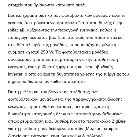
στοιχεία που βρίσκονται κάτω από αυτά.
Βασικό χαρακτηριστικό των φωτοβολταϊκών μονάδων είναι το
γεγονός ότι πρόκειται για φωτοβολταϊκά τύπου διπλής όψης
(bifacial), αυξάνοντας την παραγωγή ενέργειας, καθώς η
παραγωγή ρεύματος βασίζεται στο φως που προσπίπτει και
στις δύο πλευρές της μονάδας, παρουσιάζοντας μέγιστη
ονομαστική ισχύ 250 W. Τις φωτοβολταϊκές μονάδες
συνοδεύουν η απαραίτητη μπαταρία για την αποθήκευση
ενέργειας, ένας ρυθμιστής φόρτισης και ένας υβριδικός
inverter, ο οποίος έχει τη δυνατότητα χρήσης της ενέργειας του
δημόσιου δικτύου, αν κριθεί απαραίτητο.
Για τη μελέτη και τον έλεγχο της απόδοσης των
φωτοβολταϊκών μονάδων και της παραγωγής/κατανάλωσης
ενέργειας, προστέθηκαν μετρητές, οι οποίοι έχουν τη
δυνατότητα καταγραφής όλων των απαραίτητων δεδομένων,
όπως ρεύμα, τάση κ.ά., βασιζόμενοι στο πρωτόκολλο ZigBee
για τη μετάδοση των δεδομένων αυτών (Meazon, εταιρεία
Διαχείρισης ενέργειας, ευφυών κτιρίων & πόλεων).