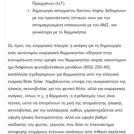
Πραγμάτων (IoT)
δημιουργία ασύρματου δικτύου λήψης δεδομένων
με την εγκατάσταση οπτικών ινών για την
απομακρυσμένη επικοινωνία με τον ΑΜΣ, και
γενικότερα με το θερμοκήπιο.
Ως προς την ενεργειακή πλευρά, η ανάγκη για τη δημιουργία
ενός αυτόνομου ενεργειακά θερμοκηπίου οδήγησε στην
ενσωμάτωση στην οροφή του θερμοκηπίου σειράς καινοτόμων
ημι-διάφανων φωτοβολταϊκών μονάδων (BSG 250-49),
κατάλληλα σχεδιασμένων για θερμοκήπια από την ελληνική
εταιρεία Brite Solar. Λαμβάνοντας υπόψη την αναγκαιότητα της
ηλιακής ακτινοβολίας για τον φυτικό θόλο, αλλά και ενεργειακές
ανάγκες, όπως π.χ. η θέρμανση, ο σχεδιασμός τους είναι
τέτοιος ώστε να επιτρέπουν τη ροή της απαραίτητης ηλιακής
ακτινοβολίας για την καλλιέργεια, καθώς χαρακτηρίζονται από
υψηλή ηλιακή διαπερατότητα, αλλά και υψηλό βαθμό
σκέδασης του φωτός, γεγονός που δίνει το πλεονέκτημα
αποφυγής επιμέρους έντονων σκιάσεων από πιθανά σκελετικά