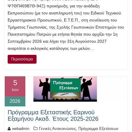
Ψ7ΘΠ469Β7Θ-94Ξ) προκήρυξη, για την ανάδειξη
Εκπροσώπου (με τον αναπληρωτή του) του Ειδικού Τεχνικού
Εργαστηριακού Προσωπικού, Ε.Τ.Ε.Π., στη συνέλευση του
Τμήματος Γεωπονίας, της Σχολής Γεωπονικών Επιστημών του
Πανεπιστημίου Πατρών με ετήσια θητεία που αρχίζει την 1η
Σεπτεμβρίου 2026 και λήγει την 31η Αυγούστου 2027
αναρτάται ο εκλογικός κατάλογος των μελών…
Περισσότερα
5
Ιούν
2026
Πρόγραμμα Εξεταστικής Εαρινού
Εξαμήνου Ακαδ. Έτους 2025-2026
,
webadmin
Γενικές Ανακοινώσεις
Πρόγραμμα Εξετάσεων