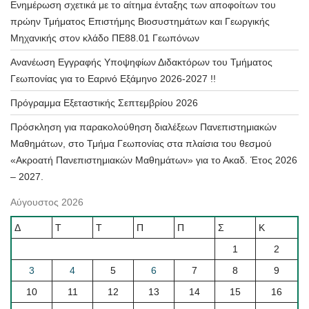
Ενημέρωση σχετικά με το αίτημα ένταξης των αποφοίτων του
πρώην Τμήματος Επιστήμης Βιοσυστημάτων και Γεωργικής
Μηχανικής στον κλάδο ΠΕ88.01 Γεωπόνων
Ανανέωση Εγγραφής Υποψηφίων Διδακτόρων του Τμήματος
Γεωπονίας για το Εαρινό Εξάμηνο 2026-2027 !!
Πρόγραμμα Εξεταστικής Σεπτεμβρίου 2026
Πρόσκληση για παρακολούθηση διαλέξεων Πανεπιστημιακών
Μαθημάτων, στο Τμήμα Γεωπονίας στα πλαίσια του θεσμού
«Ακροατή Πανεπιστημιακών Μαθημάτων» για το Ακαδ. Έτος 2026
– 2027.
Αύγουστος 2026
Δ
Τ
Τ
Π
Π
Σ
Κ
1
2
3
4
5
6
7
8
9
10
11
12
13
14
15
16