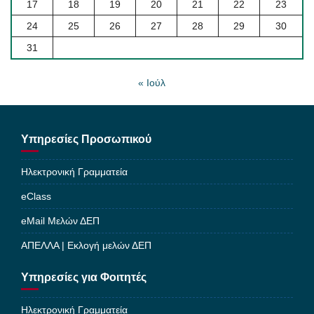
17
18
19
20
21
22
23
24
25
26
27
28
29
30
31
« Ιούλ
Υπηρεσίες Προσωπικού
Ηλεκτρονική Γραμματεία
eClass
eMail Μελών ΔΕΠ
ΑΠΕΛΛΑ | Εκλογή μελών ΔΕΠ
Υπηρεσίες για Φοιτητές
Ηλεκτρονική Γραμματεία