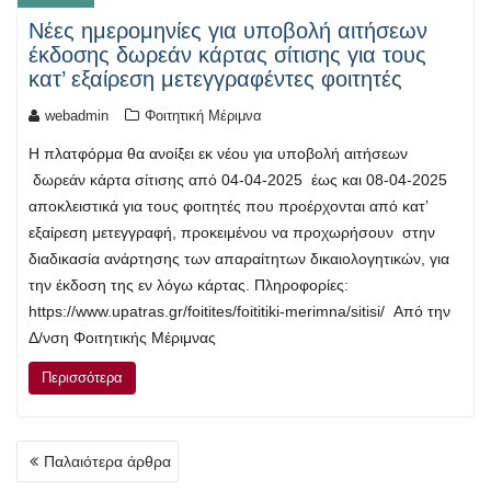
Νέες ημερομηνίες για υποβολή αιτήσεων
έκδοσης δωρεάν κάρτας σίτισης για τους
κατ’ εξαίρεση μετεγγραφέντες φοιτητές
webadmin
Φοιτητική Μέριμνα
Η πλατφόρμα θα ανοίξει εκ νέου για υποβολή αιτήσεων
δωρεάν κάρτα σίτισης από 04-04-2025 έως και 08-04-2025
αποκλειστικά για τους φοιτητές που προέρχονται από κατ’
εξαίρεση μετεγγραφή, προκειμένου να προχωρήσουν στην
διαδικασία ανάρτησης των απαραίτητων δικαιολογητικών, για
την έκδοση της εν λόγω κάρτας. Πληροφορίες:
https://www.upatras.gr/foitites/foititiki-merimna/sitisi/ Από την
Δ/νση Φοιτητικής Μέριμνας
Περισσότερα
Πλοήγηση
Παλαιότερα άρθρα
άρθρων