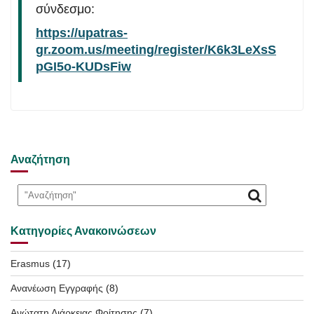
σύνδεσμο:
https://upatras-
gr.zoom.us/meeting/register/K6k3LeXsS
pGI5o-KUDsFiw
Αναζήτηση
Κατηγορίες Ανακοινώσεων
Erasmus
(17)
Ανανέωση Εγγραφής
(8)
Ανώτατη Διάρκειας Φοίτησης
(7)