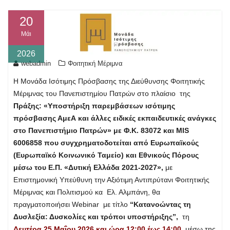
20
Μάι
2026
webadmin
Φοιτητική Μέριμνα
Η Μονάδα Ισότιμης Πρόσβασης της Διεύθυνσης Φοιτητικής
Μέριμνας του Πανεπιστημίου Πατρών στο πλαίσιο της
Πράξης: «Υποστήριξη παρεμβάσεων ισότιμης
πρόσβασης ΑμεΑ και άλλες ειδικές εκπαιδευτικές ανάγκες
στο Πανεπιστήμιο Πατρών» με Φ.Κ. 83072 και MIS
6006858 που συγχρηματοδοτείται από Ευρωπαϊκούς
(Ευρωπαϊκό Κοινωνικό Ταμείο) και Εθνικούς Πόρους
μέσω του Ε.Π. «Δυτική Ελλάδα 2021-2027»,
με
Επιστημονική Υπεύθυνη την Αξιότιμη Αντιπρύτανι Φοιτητικής
Μέριμνας και Πολιτισμού κα Ελ. Αλμπάνη, θα
πραγματοποιήσει Webinar με τίτλο
“Κατανοώντας τη
Δυσλεξία: Δυσκολίες και τρόποι υποστήριξης”,
τη
Δευτέρα 25 Μαΐου 2026 και ώρα 12:00 έως 14:00
, μέσω της