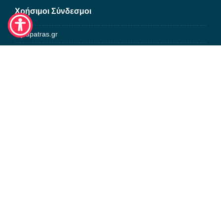
Χρήσιμοι Σύνδεσμοι
my.upatras.gr
Ιστότοπος Αποφοίτων Παν/μίου Πατρών
Μονάδα Ισότιμης Πρόσβασης-Κανονισμός Λειτουργίας
Κεντρική Βιβλιοθήκη
Κέντρο Δικτύου
Τηλεφωνικός κατάλογος
Δρομολόγια Αστικού ΚΤΕΛ Μεσολογγίου
Υπηρεσίες Υπουργείου
Ακαδημαϊκή Ταυτότητα
Δηλώσεις Συγγραμμάτων – Εύδοξος
Σύστημα Πρακτικής Άσκησης – ΑΤΛΑΣ