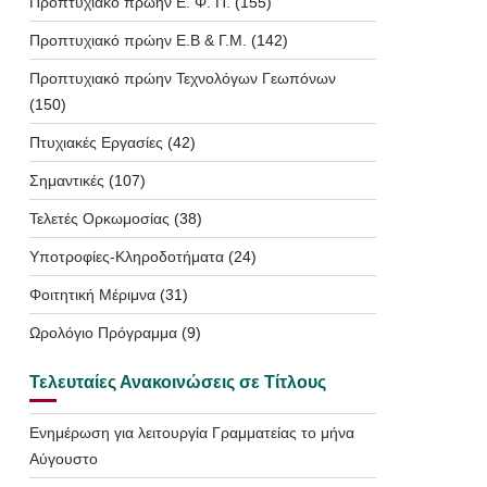
Προπτυχιακό πρώην Ε. Φ. Π.
(155)
Προπτυχιακό πρώην Ε.Β & Γ.Μ.
(142)
Προπτυχιακό πρώην Τεχνολόγων Γεωπόνων
(150)
Πτυχιακές Εργασίες
(42)
Σημαντικές
(107)
Τελετές Ορκωμοσίας
(38)
Υποτροφίες-Κληροδοτήματα
(24)
Φοιτητική Μέριμνα
(31)
Ωρολόγιο Πρόγραμμα
(9)
Τελευταίες Ανακοινώσεις σε Τίτλους
Ενημέρωση για λειτουργία Γραμματείας το μήνα
Αύγουστο