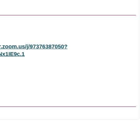
gr.zoom.us/j/97376387050?
x1IE9c.1