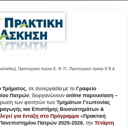
,
,
μαλιάδας)
Προπτυχιακό πρώην Ε. Φ. Π.
Προπτυχιακό πρώην Ε.Β &
υ Τμήματος
, σε συνεργασία με το
Γραφείο
μίου Πατρών
, διοργανώνουν
online παρουσίαση –
έρωση των φοιτητών των
Τμημάτων Γεωπονίας
αραγωγής και Επιστήμης Βιοσυστημάτων &
λεγεί για ένταξη στο Πρόγραμμα
«
Πρακτική
Πανεπιστημίου Πατρών 2025-2026
, την
Τετάρτη