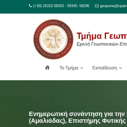
Μεταπηδήστε
(+30) 26310 58343 - 58345- 58296
geoponia@upatr
στο
περιεχόμενο
Α
To Τμήμα
Εκπαίδευση
ρ
χ
ι
κ
ή
Ενημερωτική συνάντηση για την
(Αμαλιάδας), Επιστήμης Φυτική