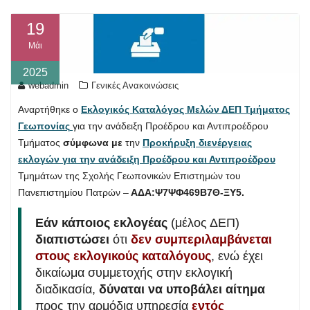
19
Μάι
2025
webadmin
Γενικές Ανακοινώσεις
Αναρτήθηκε ο
Εκλογικός Καταλόγος Μελών ΔΕΠ Τμήματος
Γεωπονίας
για την ανάδειξη Προέδρου και Αντιπροέδρου
Τμήματος
σύμφωνα με
την
Προκήρυξη διενέργειας
εκλογών για την ανάδειξη Προέδρου και Αντιπροέδρου
Τμημάτων της Σχολής Γεωπονικών Επιστημών του
Πανεπιστημίου Πατρών –
ΑΔΑ:Ψ7ΨΦ469Β7Θ-ΞΥ5.
Εάν κάποιος εκλογέας
(μέλος ΔΕΠ)
διαπιστώσει
ότι
δεν συμπεριλαμβάνεται
στους εκλογικούς καταλόγους
, ενώ έχει
δικαίωμα συμμετοχής στην εκλογική
διαδικασία,
δύναται να υποβάλει αίτημα
προς την αρμόδια υπηρεσία
εντός