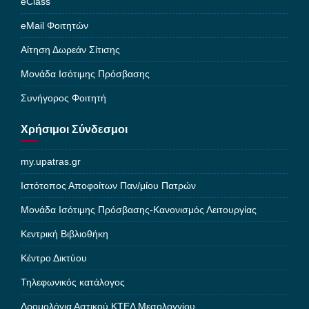
eClass
eMail Φοιτητών
Αίτηση Δωρεάν Σίτισης
Μονάδα Ισότιμης Πρόσβασης
Συνήγορος Φοιτητή
Χρήσιμοι Σύνδεσμοι
my.upatras.gr
Ιστότοπος Αποφοίτων Παν/μίου Πατρών
Μονάδα Ισότιμης Πρόσβασης-Κανονισμός Λειτουργίας
Κεντρική Βιβλιοθήκη
Κέντρο Δικτύου
Τηλεφωνικός κατάλογος
Δρομολόγια Αστικού ΚΤΕΛ Μεσολογγίου