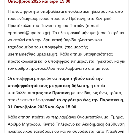
Οκτωβρίου 2025 και ώρα 15.00
.
Η υποψηφιότητα υποβάλλεται αποκλειστικά ηλεκτρονικά, από
τους ενδιαφερόμενους προς τον Πρύτανη, στο Κεντρικό
Πρωτόκολλο του Πανεπιστημίου Πατρών (e-mail:
eprotocol@upatras.gr
). Το ηλεκτρονικό μήνυμα (email) πρέπει
να σταλεί από την ιδρυματική θυρίδα ηλεκτρονικού
ταχυδρομείου του υποψηφίου (της μορφής
username@ac.upatras.gr
). Κάθε αίτημα υποψηφιότητας
πρωτοκολλείται και ο υποψήφιος ενημερώνεται ηλεκτρονικά για
τον αριθμό πρωτοκόλλου που λαμβάνει το αίτημά του.
Οι υποψήφιοι μπορούν ν
α παραιτηθούν από την
υποψηφιότητά τους με γραπτή δήλωση,
η οποία
υποβάλλεται
προς τον Πρύτανη
με τον ίδιο, ως άνω, τρόπο,
αποκλειστικά ηλεκτρονικά
το αργότερο έως την Παρασκευή,
31 Οκτωβρίου 2025 και ώρα 15.00
.
Κάθε αίτηση πρέπει να περιλαμβάνει Ονοματεπώνυμο, Τμήμα,
Αριθμό Μητρώου, Κινητό Τηλέφωνο και Ακαδημαϊκή διεύθυνση
ηλεκτρονικού ταχυδρομείου και να συνοδεύεται από Υπεύθυνη