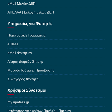
eMail Μελών ΔΕΠ
ΑΠΕΛΛΑ | Εκλογή μελών ΔΕΠ
Υπηρεσίες για Φοιτητές
Ηλεκτρονική Γραμματεία
eClass
eMail Φοιτητών
Αίτηση Δωρεάν Σίτισης
Μονάδα Ισότιμης Πρόσβασης
Συνήγορος Φοιτητή
Χρήσιμοι Σύνδεσμοι
my.upatras.gr
Ιστότοπος Αποφοίτων Παν/μίου Πατρών