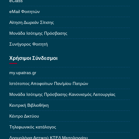
eClass
eMail Φοιτητών
Αίτηση Δωρεάν Σίτισης
Μονάδα Ισότιμης Πρόσβασης
Συνήγορος Φοιτητή
Χρήσιμοι Σύνδεσμοι
my.upatras.gr
Ιστότοπος Αποφοίτων Παν/μίου Πατρών
Μονάδα Ισότιμης Πρόσβασης-Κανονισμός Λειτουργίας
Κεντρική Βιβλιοθήκη
Κέντρο Δικτύου
Τηλεφωνικός κατάλογος
Δρομολόγια Αστικού ΚΤΕΛ Μεσολογγίου