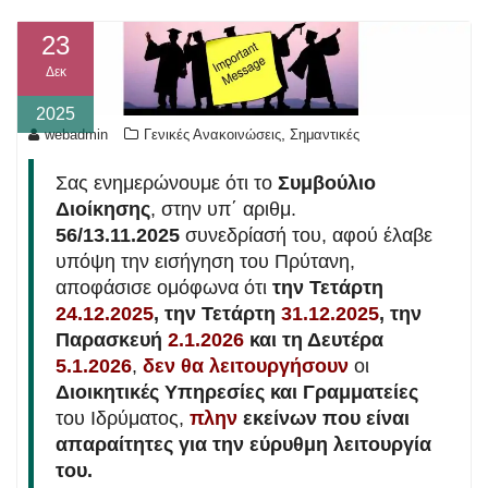
23
Δεκ
2025
,
webadmin
Γενικές Ανακοινώσεις
Σημαντικές
Σας ενημερώνουμε ότι το
Συμβούλιο
Διοίκησης
, στην υπ΄ αριθμ.
56/13.11.2025
συνεδρίασή του, αφού έλαβε
υπόψη την εισήγηση του Πρύτανη,
αποφάσισε ομόφωνα ότι
την Τετάρτη
24.12.2025
,
την Τετάρτη
31.12.2025
, την
Παρασκευή
2.1.2026
και τη Δευτέρα
5.1.2026
,
δεν θα λειτουργήσουν
οι
Διοικητικές Υπηρεσίες και Γραμματείες
του Ιδρύματος,
πλην
εκείνων που είναι
απαραίτητες για την εύρυθμη λειτουργία
του.