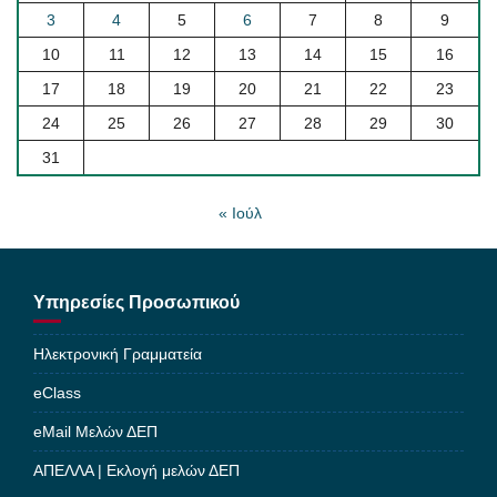
3
4
5
6
7
8
9
10
11
12
13
14
15
16
17
18
19
20
21
22
23
24
25
26
27
28
29
30
31
« Ιούλ
Υπηρεσίες Προσωπικού
Ηλεκτρονική Γραμματεία
eClass
eMail Μελών ΔΕΠ
ΑΠΕΛΛΑ | Εκλογή μελών ΔΕΠ