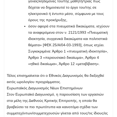
γονείς/κηδεμόνες του/της μαθητή/τριας πως
δέχεται να δημοσιευτεί το έργο του/της σε
ηλεκτρονικό ή έντυπο μέσο, σύμφωνα με τους
όρους της προκήρυξης,
όσον αφορά στα πνευματικά δικαιώματα, ισχύουν
τα αναφερόμενα στον ν. 2121/1993 «Πνευματική
ιδιοκτησία, συγγενικά δικαιώματα και πολιτιστικά
θέματα» [ΦΕΚ 25/Α/04-03-1993], όπως ισχύει.
Συγκεκριμένα: Άρθρο 1 «πνευματική ιδιοκτησία»,
Άρθρο 3 «περιουσιακό δικαίωμα», Άρθρο 4
«ηθικό δικαίωμα», Άρθρο 12 «μεταβίβαση».
Τέλος επισημαίνεται ότι ο Εθνικός Διαγωνισμός θα διεξαχθεί
εκτός ωρολογίου προγράμματος.
Ευρωπαϊκός Διαγωνισμός Νέων Επιστημόνων
Στον Ευρωπαϊκό Διαγωνισμό, η παρουσίαση των εργασιών
στα μέλη της Διεθνούς Κριτικής Επιτροπής, η οποία θα
βραβεύσει τα πιο πρωτότυπα και καινοτόμα σχέδια των
συμμετεχόντων/συμμετεχουσών γίνεται από τους/τις ίδιους/ες