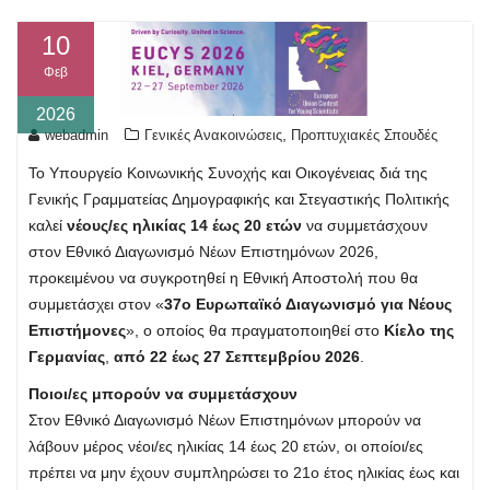
10
Φεβ
2026
,
webadmin
Γενικές Ανακοινώσεις
Προπτυχιακές Σπουδές
Το Υπουργείο Κοινωνικής Συνοχής και Οικογένειας διά της
Γενικής Γραμματείας Δημογραφικής και Στεγαστικής Πολιτικής
καλεί
νέους/ες ηλικίας 14 έως 20 ετών
να συμμετάσχουν
στον Εθνικό Διαγωνισμό Νέων Επιστημόνων 2026,
προκειμένου να συγκροτηθεί η Εθνική Αποστολή που θα
συμμετάσχει στον «
37ο Ευρωπαϊκό Διαγωνισμό για Νέους
Επιστήμονες
», ο οποίος θα πραγματοποιηθεί στο
Κίελο της
Γερμανίας
,
από 22 έως 27 Σεπτεμβρίου 2026
.
Ποιοι/ες μπορούν να συμμετάσχουν
Στον Εθνικό Διαγωνισμό Νέων Επιστημόνων μπορούν να
λάβουν μέρος νέοι/ες ηλικίας 14 έως 20 ετών, οι οποίοι/ες
πρέπει να μην έχουν συμπληρώσει το 21ο έτος ηλικίας έως και