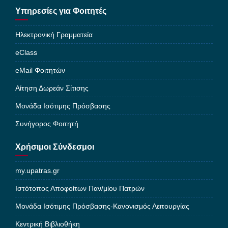
Υπηρεσίες για Φοιτητές
Ηλεκτρονική Γραμματεία
eClass
eMail Φοιτητών
Αίτηση Δωρεάν Σίτισης
Μονάδα Ισότιμης Πρόσβασης
Συνήγορος Φοιτητή
Χρήσιμοι Σύνδεσμοι
my.upatras.gr
Ιστότοπος Αποφοίτων Παν/μίου Πατρών
Μονάδα Ισότιμης Πρόσβασης-Κανονισμός Λειτουργίας
Κεντρική Βιβλιοθήκη