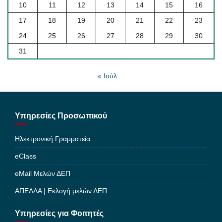
10
11
12
13
14
15
16
17
18
19
20
21
22
23
24
25
26
27
28
29
30
31
« Ιούλ
Υπηρεσίες Προσωπικού
Ηλεκτρονική Γραμματεία
eClass
eMail Μελών ΔΕΠ
ΑΠΕΛΛΑ | Εκλογή μελών ΔΕΠ
Υπηρεσίες για Φοιτητές