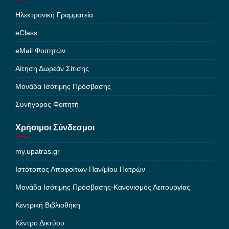
Ηλεκτρονική Γραμματεία
eClass
eMail Φοιτητών
Αίτηση Δωρεάν Σίτισης
Μονάδα Ισότιμης Πρόσβασης
Συνήγορος Φοιτητή
Χρήσιμοι Σύνδεσμοι
my.upatras.gr
Ιστότοπος Αποφοίτων Παν/μίου Πατρών
Μονάδα Ισότιμης Πρόσβασης-Κανονισμός Λειτουργίας
Κεντρική Βιβλιοθήκη
Κέντρο Δικτύου