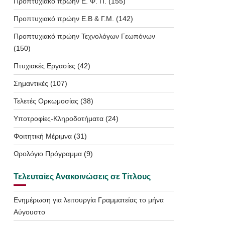
Προπτυχιακό πρώην Ε. Φ. Π.
(155)
Προπτυχιακό πρώην Ε.Β & Γ.Μ.
(142)
Προπτυχιακό πρώην Τεχνολόγων Γεωπόνων
(150)
Πτυχιακές Εργασίες
(42)
Σημαντικές
(107)
Τελετές Ορκωμοσίας
(38)
Υποτροφίες-Κληροδοτήματα
(24)
Φοιτητική Μέριμνα
(31)
Ωρολόγιο Πρόγραμμα
(9)
Τελευταίες Ανακοινώσεις σε Τίτλους
Ενημέρωση για λειτουργία Γραμματείας το μήνα
Αύγουστο