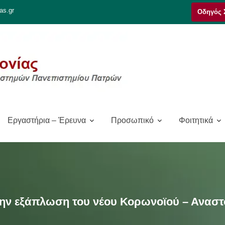
as.gr
Οδηγός 
Εργαστήρια – Έρευνα
Προσωπικό
Φοιτητικά
ην εξάπλωση του νέου Κορωνοϊού – Αναστο