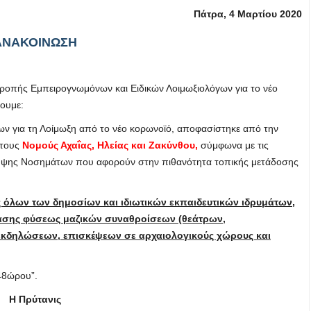
Πάτρα, 4 Μαρτίου 2020
ΑΝΑΚΟΙΝΩΣΗ
ροπής Εμπειρογνωμόνων και Ειδικών Λοιμωξιολόγων για το νέο
ουμε:
ν για τη Λοίμωξη από το νέο κορωνοϊό, αποφασίστηκε από την
στους
Νομούς Αχαΐας, Ηλείας και Ζακύνθου,
σύμφωνα με τις
ληψης Νοσημάτων που αφορούν στην πιθανότητα τοπικής μετάδοσης
 όλων των δημοσίων και ιδιωτικών εκπαιδευτικών ιδρυμάτων,
άσης φύσεως μαζικών συναθροίσεων (θεάτρων,
 εκδηλώσεων, επισκέψεων σε αρχαιολογικούς χώρους και
48ώρου”.
Η Πρύτανις