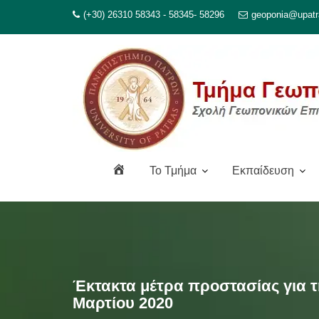
Μεταπηδήστε
(+30) 26310 58343 - 58345- 58296
geoponia@upatr
στο
περιεχόμενο
Α
To Τμήμα
Εκπαίδευση
ρ
χ
ι
κ
ή
Έκτακτα μέτρα προστασίας για τ
Μαρτίου 2020