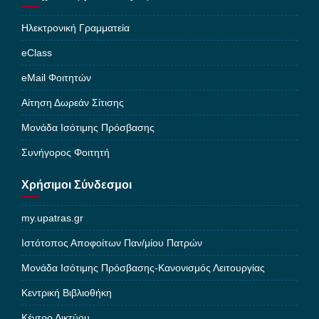
Ηλεκτρονική Γραμματεία
eClass
eMail Φοιτητών
Αίτηση Δωρεάν Σίτισης
Μονάδα Ισότιμης Πρόσβασης
Συνήγορος Φοιτητή
Χρήσιμοι Σύνδεσμοι
my.upatras.gr
Ιστότοπος Αποφοίτων Παν/μίου Πατρών
Μονάδα Ισότιμης Πρόσβασης-Κανονισμός Λειτουργίας
Κεντρική Βιβλιοθήκη
Κέντρο Δικτύου