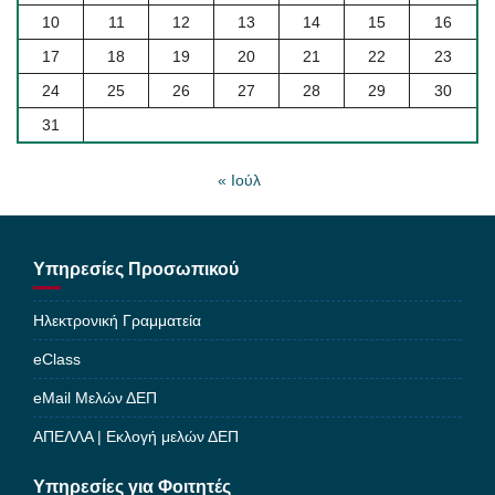
10
11
12
13
14
15
16
17
18
19
20
21
22
23
24
25
26
27
28
29
30
31
« Ιούλ
Υπηρεσίες Προσωπικού
Ηλεκτρονική Γραμματεία
eClass
eMail Μελών ΔΕΠ
ΑΠΕΛΛΑ | Εκλογή μελών ΔΕΠ
Υπηρεσίες για Φοιτητές