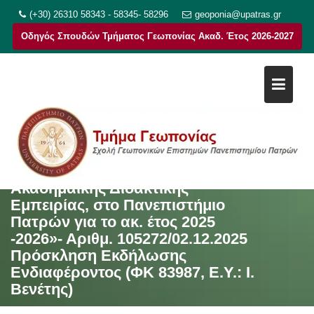
Μεταπηδήστε
(+30) 26310 58343 - 58345- 58296
geoponia@upatras.gr
στο
Οδηγός Σπουδών Τμήματος Γεωπονίας Ακαδ. Έτος 2026-2027
περιεχόμενο
Απόφαση Επιτροπής Ερευνών
του Πανεπιστημίου Πατρών στο
πλαίσιο της Πράξης «Απόκτηση
Ακαδημαϊκής Διδακτικής
Εμπειρίας, στο Πανεπιστήμιο
Πατρών για το ακ. έτος 2025
-2026»- Αριθμ. 105272/02.12.2025
Πρόσκληση Εκδήλωσης
Ενδιαφέροντος (ΦΚ 83987, Ε.Υ.: Ι.
Βενέτης)