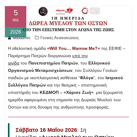
5
Μάι
2026
webadmin
Γενικές Ανακοινώσεις
Η εθελοντική ομάδα
«Will Υou… Marrow Me?»
της ΕΕΦΙΕ –
Παράρτημα Πατρών διοργανώνει
υπό την
αιγίδα
του
Πανεπιστημίου Πατρών
, του
Ελληνικού
Οργανισμού Μεταμοσχεύσεων
, του Συλλόγου Γονέων
παιδιών με νεοπλασματική ασθένεια “
Φλόγα
”, του
Ιατρικού
Συλλόγου Πατρών
και την θεσμική – επιστημονική
υποστήριξη του
ΚΕΔΜΟΠ – «Χάρισε Ζωή»
μια ξεχωριστή
ημερίδα αφιερωμένη στη σημασία της Δωρεάς Μυελού των
Οστών και στη δύναμη της ανθρώπινης προσφοράς.
Σάββατο 16 Μαΐου 2026
:
1η