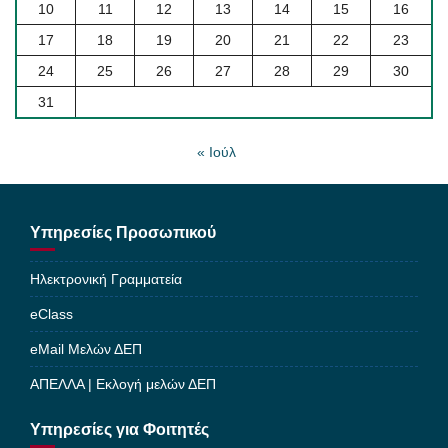
10
11
12
13
14
15
16
17
18
19
20
21
22
23
24
25
26
27
28
29
30
31
« Ιούλ
Υπηρεσίες Προσωπικού
Ηλεκτρονική Γραμματεία
eClass
eMail Μελών ΔΕΠ
ΑΠΕΛΛΑ | Εκλογή μελών ΔΕΠ
Υπηρεσίες για Φοιτητές