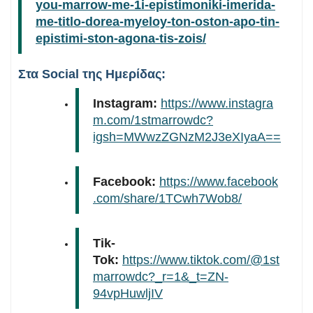
you-marrow-me-1i-epistimoniki-imerida-
me-titlo-dorea-myeloy-ton-oston-apo-tin-
epistimi-ston-agona-tis-zois/
Στα Social της Ημερίδας:
Instagram:
https://www.instagra
m.com/1stmarrowdc?
igsh=MWwzZGNzM2J3eXIyaA==
Facebook:
https://www.facebook
.com/share/1TCwh7Wob8/
Tik-
Tok:
https://www.tiktok.com/@1st
marrowdc?_r=1&_t=ZN-
94vpHuwljIV