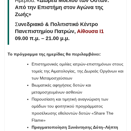
Ημερίδα:
«Δωρεά Μυελού των Οστών:
Από την Επιστήμη στον Αγώνα της
Ζωής»
Σ
υνεδριακό & Πολιτιστικό Κέντρο
Πανεπιστημίου Πατρών,
Αίθουσα Ι1
09.00 π.μ. – 21.00 μ.μ.
Το πρόγραμμα της ημερίδας θα περιλαμβάνει:
Επιστημονικές ομιλίες ιατρών-επιστημόνων στους
τομείς της Αιματολογίας, της Δωρεάς Οργάνων και
των Μεταμοσχεύσεων
Βιωματικές αφηγήσεις δοτών και
μεταμοσχευμένων ασθενών
Παρουσίαση και τιμητική αναγνώριση των
ομάδων του φοιτητικού προγράμματος
προσέλκυσης εθελοντών δοτών «Share The
Flame»
Πραγματοποίηση Συνάντησης Δότη–Λήπτη