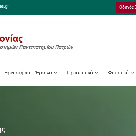
as.gr
Οδηγός 
Εργαστήρια – Έρευνα
Προσωπικό
Φοιτητικά
ης