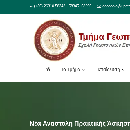
Μεταπηδήστε
(+30) 26310 58343 - 58345- 58296
geoponia@upatr
στο
περιεχόμενο
Α
To Τμήμα
Εκπαίδευση
ρ
χ
ι
κ
ή
Νέα Αναστολή Πρακτικής Άσκησ