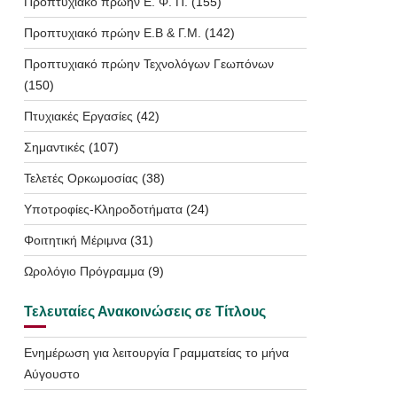
Προπτυχιακό πρώην Ε. Φ. Π.
(155)
Προπτυχιακό πρώην Ε.Β & Γ.Μ.
(142)
Προπτυχιακό πρώην Τεχνολόγων Γεωπόνων
(150)
Πτυχιακές Εργασίες
(42)
Σημαντικές
(107)
Τελετές Ορκωμοσίας
(38)
Υποτροφίες-Κληροδοτήματα
(24)
Φοιτητική Μέριμνα
(31)
Ωρολόγιο Πρόγραμμα
(9)
Τελευταίες Ανακοινώσεις σε Τίτλους
Ενημέρωση για λειτουργία Γραμματείας το μήνα
Αύγουστο