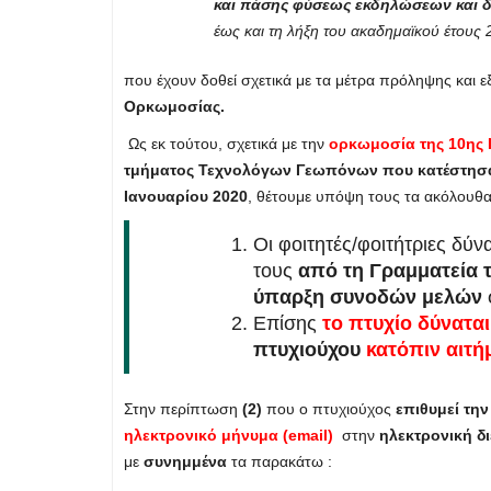
και πάσης φύσεως εκδηλώσεων και 
έως και τη λήξη του ακαδημαϊκού έτους
που έχουν δοθεί σχετικά με τα μέτρα πρόληψης και
Ορκωμοσίας.
Ως εκ τούτου, σχετικά με την
ορκωμοσία της 10ης 
τμήματος Τεχνολόγων Γεωπόνων που κατέστησαν 
Ιανουαρίου 2020
, θέτουμε υπόψη τους τα ακόλουθ
Οι φοιτητές/φοιτήτριες δύ
τους
από τη Γραμματεία 
ύπαρξη συνοδών μελών
Επίσης
το πτυχίο δύνατα
πτυχιούχου
κατόπιν αιτή
Στην περίπτωση
(2)
που ο πτυχιούχος
επιθυμεί την
ηλεκτρονικό μήνυμα (email)
στην
ηλεκτρονική δ
με
συνημμένα
τα παρακάτω :