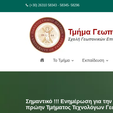
Μεταπηδήστε
(+30) 26310 58343 - 58345- 58296
στο
περιεχόμενο
Α
To Τμήμα
Εκπαίδευση
ρ
χ
ι
κ
ή
Σημαντικό !!! Ενημέρωση για την
πρώην Τμήματος Τεχνολόγων Γ