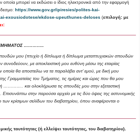
ν οποία μπορεί να εκδώσει ο ίδιος ηλεκτρονικά από την εφαρμογή
ύνδεσμο:
https://www.gov.gr/ipiresies/polites-kai-
kai-exousiodotese/ekdose-upeuthunes-deloses
(
επιλογή: με
ι:
 ΤΜΗΜΑΤΟΣ …………..
 σπουδών μου (πτυχίο ή δίπλωμα ή δίπλωμα μεταπτυχιακών σπουδών
ον συνοδεύουν, με αποκλειστική μου ευθύνη μέσω της εταιρίας
ποία θα αποστείλω να τα παραλάβει αντ’ εμού, με δική μου
της Γραμματείας του Τμήματος, τις ημέρες και ώρες που θα μου
τή ………….. και ολοκλήρωσα τις σπουδές μου στην εξεταστική
συνάπτω στην παρούσα αρχείο με τις δύο όψεις της αστυνομικής
φο των κρίσιμων σελίδων του διαβατηρίου, όπου αναφέρονται ο
μικής ταυτότητας (ή ελλείψει ταυτότητας, του διαβατηρίου).