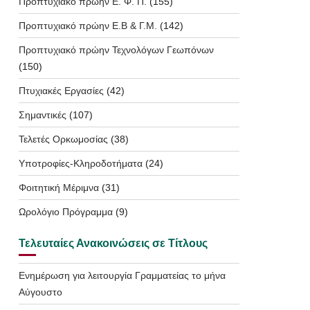
Προπτυχιακό πρώην Ε. Φ. Π.
(155)
Προπτυχιακό πρώην Ε.Β & Γ.Μ.
(142)
Προπτυχιακό πρώην Τεχνολόγων Γεωπόνων
(150)
Πτυχιακές Εργασίες
(42)
Σημαντικές
(107)
Τελετές Ορκωμοσίας
(38)
Υποτροφίες-Κληροδοτήματα
(24)
Φοιτητική Μέριμνα
(31)
Ωρολόγιο Πρόγραμμα
(9)
Τελευταίες Ανακοινώσεις σε Τίτλους
Ενημέρωση για λειτουργία Γραμματείας το μήνα
Αύγουστο