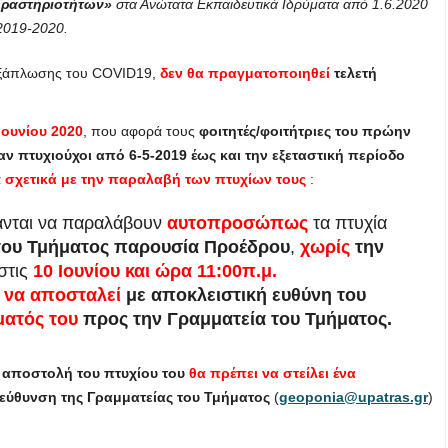
δραστηριοτήτων»
στα Ανώτατα Εκπαιδευτικά Ιδρύματα από 1.6.2020
 2019-2020
.
 εξάπλωσης του COVID19,
δεν θα πραγματοποιηθεί
τελετή
Ιουνίου 2020
, που αφορά τους
φοιτητές/φοιτήτριες του πρώην
πτυχιούχοι από 6-5-2019 έως και την εξεταστική περίοδο
α
σχετικά με την παραλαβή των πτυχίων τους
:
νανται να παραλάβουν
αυτοπροσώπως
τα πτυχία
του Τμήματος παρουσία Προέδρου
,
χωρίς
την
στις
10 Ιουνίου και ώρα 11:00π.μ.
ι να αποσταλεί
με αποκλειστική ευθύνη του
ματός του
προς την Γραμματεία του Τμήματος.
 αποστολή του πτυχίου του
θα πρέπει να στείλει ένα
ιεύθυνση της Γραμματείας του Τμήματος
(
geoponia@upatras.gr
)