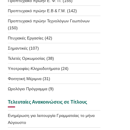
Προπτυχιακό πρώην Ε. Φ. Π.
(155)
Προπτυχιακό πρώην Ε.Β & Γ.Μ.
(142)
Προπτυχιακό πρώην Τεχνολόγων Γεωπόνων
(150)
Πτυχιακές Εργασίες
(42)
Σημαντικές
(107)
Τελετές Ορκωμοσίας
(38)
Υποτροφίες-Κληροδοτήματα
(24)
Φοιτητική Μέριμνα
(31)
Ωρολόγιο Πρόγραμμα
(9)
Τελευταίες Ανακοινώσεις σε Τίτλους
Ενημέρωση για λειτουργία Γραμματείας το μήνα
Αύγουστο