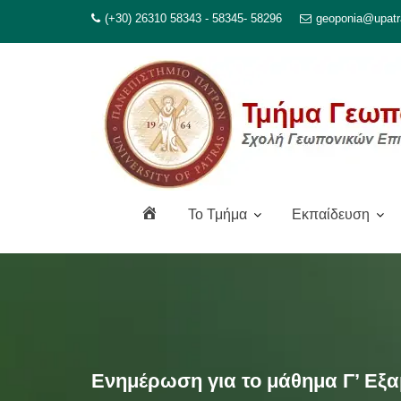
Μεταπηδήστε
(+30) 26310 58343 - 58345- 58296
geoponia@upatr
στο
περιεχόμενο
Α
To Τμήμα
Εκπαίδευση
ρ
χ
ι
κ
ή
Ενημέρωση για το μάθημα Γ’ Εξα