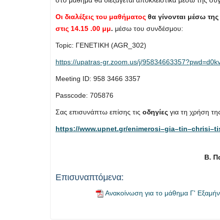
Οι διαλέξεις του μαθήματος
θα γίνονται μέσω τη
στις 14.15 .00 μμ
.
μέσω του συνδέσμου:
Topic: ΓΕΝΕΤΙΚΗ (AGR_302)
https://upatras-gr.zoom.us/j/95834663357?pwd=
Meeting ID: 958 3466 3357
Passcode: 705876
Σας επισυνάπτω επίσης τις
οδηγίες
για τη χρήση τ
https
://
www
.
upnet
.
gr
/
enimerosi
–
gia
–
tin
–
chrisi
–
ti
Β. 
Επισυναπτόμενα:
Ανακοίνωση για το μάθημα Γ' Εξαμήν