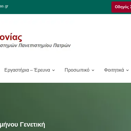
as.gr
Οδηγός 
Εργαστήρια – Έρευνα
Προσωπικό
Φοιτητικά
μήνου Γενετική