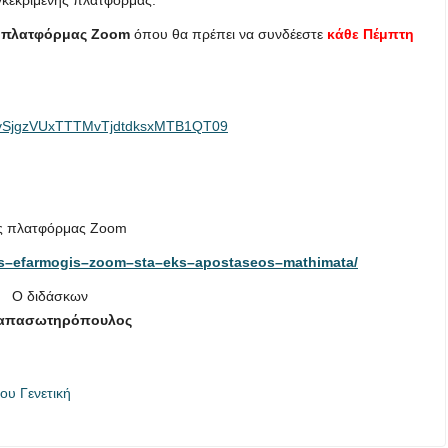
ς πλατφόρμας Zoom
όπου θα πρέπει να συνδέεστε
κάθε Πέμπτη
d0kvSjgzVUxTTTMvTjdtdksxMTB1QT09
ης πλατφόρμας Zoom
s
–
efarmogis
–
zoom
–
sta
–
eks
–
apostaseos
–
mathimata
/
Ο διδάσκων
Παπασωτηρόπουλος
ου Γενετική