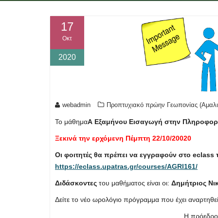
17
Οκτ
2020
webadmin
Προπτυχιακό πρώην Γεωπονίας (Αμαλι
Το μάθημα
Α Εξαμήνου Εισαγωγή στην Πληροφορ
Ξεκινά την ερχόμενη Πέμπτη 22/10/20020
Οι φοιτητές θα πρέπει να εγγραφούν στο eclass
https://eclass.upatras.gr/courses/AGRI161/
Διδάσκοντες
του μαθήματος είναι οι:
Δημήτριος Νικ
Δείτε το νέο ωρολόγιο πρόγραμμα που έχει αναρτηθε
Η πρόεδρο