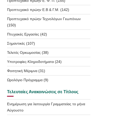
Προπτυχιακό πρώην Ε. Φ. Π.
(155)
Προπτυχιακό πρώην Ε.Β & Γ.Μ.
(142)
Προπτυχιακό πρώην Τεχνολόγων Γεωπόνων
(150)
Πτυχιακές Εργασίες
(42)
Σημαντικές
(107)
Τελετές Ορκωμοσίας
(38)
Υποτροφίες-Κληροδοτήματα
(24)
Φοιτητική Μέριμνα
(31)
Ωρολόγιο Πρόγραμμα
(9)
Τελευταίες Ανακοινώσεις σε Τίτλους
Ενημέρωση για λειτουργία Γραμματείας το μήνα
Αύγουστο