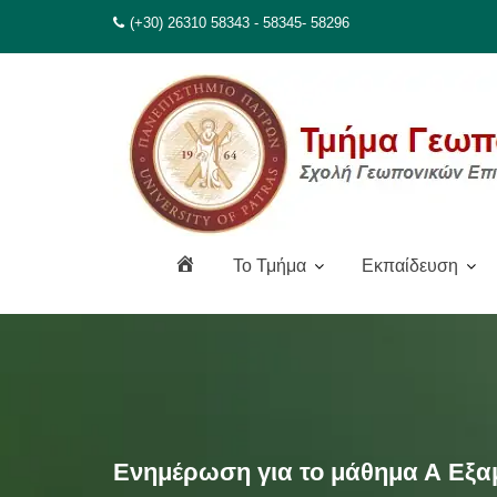
Μεταπηδήστε
(+30) 26310 58343 - 58345- 58296
στο
περιεχόμενο
Α
To Τμήμα
Εκπαίδευση
ρ
χ
ι
κ
ή
Ενημέρωση για το μάθημα Α Εξ