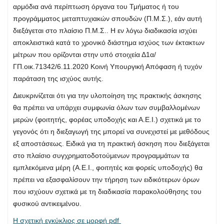
αρμόδια ανά περίπτωση όργανα του Τμήματος ή του
προγράμματος μεταπτυχιακών σπουδών (Π.Μ.Σ.), εάν αυτή
διεξάγεται στο πλαίσιο Π.Μ.Σ.. Η εν λόγω διαδικασία ισχύει
αποκλειστικά κατά το χρονικό διάστημα ισχύος των έκτακτων
μέτρων που ορίζονται στην υπό στοιχεία Δ1α/
ΓΠ.οικ.71342/6.11.2020 Κοινή Υπουργική Απόφαση ή τυχόν
παράταση της ισχύος αυτής.
Διευκρινίζεται ότι για την υλοποίηση της πρακτικής άσκησης
θα πρέπει να υπάρχει συμφωνία όλων των συμβαλλομένων
μερών (φοιτητής, φορέας υποδοχής και Α.Ε.Ι.) σχετικά με το
γεγονός ότι η διεξαγωγή της μπορεί να συνεχιστεί με μεθόδους
εξ αποστάσεως. Ειδικά για τη πρακτική άσκηση που διεξάγεται
στο πλαίσιο συγχρηματοδοτούμενων προγραμμάτων τα
εμπλεκόμενα μέρη (Α.Ε.Ι., φοιτητές και φορείς υποδοχής) θα
πρέπει να εξασφαλίσουν την τήρηση των ειδικότερων όρων
που ισχύουν σχετικά με τη διαδικασία παρακολούθησης του
φυσικού αντικειμένου.
Η σχετική εγκύκλιος σε μορφή pdf