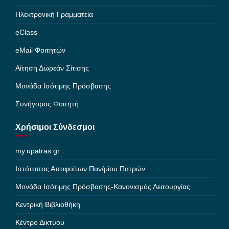
Ηλεκτρονική Γραμματεία
eClass
eMail Φοιτητών
Αίτηση Δωρεάν Σίτισης
Μονάδα Ισότιμης Πρόσβασης
Συνήγορος Φοιτητή
Χρήσιμοι Σύνδεσμοι
my.upatras.gr
Ιστότοπος Αποφοίτων Παν/μίου Πατρών
Μονάδα Ισότιμης Πρόσβασης-Κανονισμός Λειτουργίας
Κεντρική Βιβλιοθήκη
Κέντρο Δικτύου