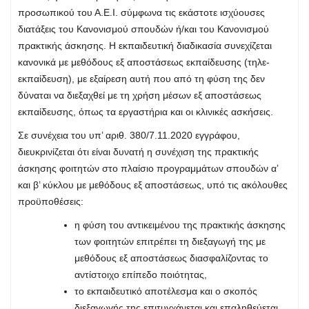
προσωπικού του Α.Ε.Ι. σύμφωνα τις εκάστοτε ισχύουσες
διατάξεις του Κανονισμού σπουδών ή/και του Κανονισμού
πρακτικής άσκησης. Η εκπαιδευτική διαδικασία συνεχίζεται
κανονικά με μεθόδους εξ αποστάσεως εκπαίδευσης (τηλε-
εκπαίδευση), με εξαίρεση αυτή που από τη φύση της δεν
δύναται να διεξαχθεί με τη χρήση μέσων εξ αποστάσεως
εκπαίδευσης, όπως τα εργαστήρια και οι κλινικές ασκήσεις.
Σε συνέχεια του υπ’ αριθ. 380/7.11.2020 εγγράφου,
διευκρινίζεται ότι είναι δυνατή η συνέχιση της πρακτικής
άσκησης φοιτητών στο πλαίσιο προγραμμάτων σπουδών α’
και β’ κύκλου με μεθόδους εξ αποστάσεως, υπό τις ακόλουθες
προϋποθέσεις:
η φύση του αντικειμένου της πρακτικής άσκησης
των φοιτητών επιτρέπει τη διεξαγωγή της με
μεθόδους εξ αποστάσεως διασφαλίζοντας το
αντίστοιχο επίπεδο ποιότητας,
το εκπαιδευτικό αποτέλεσμα και ο σκοπός
διεξαγωγής της επιτυγχάνεται και επαληθεύεται,