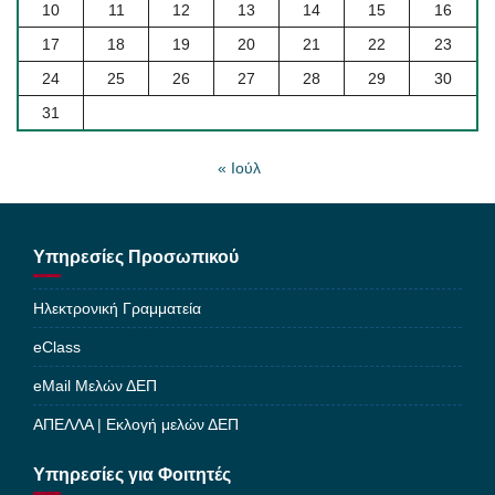
10
11
12
13
14
15
16
17
18
19
20
21
22
23
24
25
26
27
28
29
30
31
« Ιούλ
Υπηρεσίες Προσωπικού
Ηλεκτρονική Γραμματεία
eClass
eMail Μελών ΔΕΠ
ΑΠΕΛΛΑ | Εκλογή μελών ΔΕΠ
Υπηρεσίες για Φοιτητές