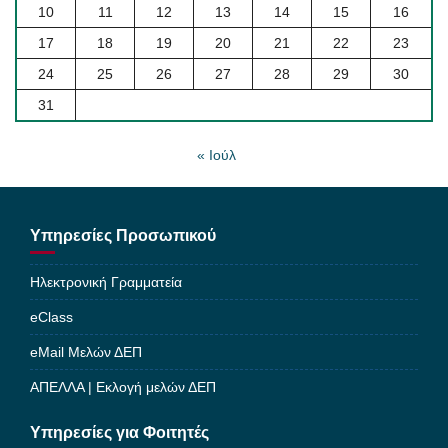
10
11
12
13
14
15
16
17
18
19
20
21
22
23
24
25
26
27
28
29
30
31
« Ιούλ
Υπηρεσίες Προσωπικού
Ηλεκτρονική Γραμματεία
eClass
eMail Μελών ΔΕΠ
ΑΠΕΛΛΑ | Εκλογή μελών ΔΕΠ
Υπηρεσίες για Φοιτητές