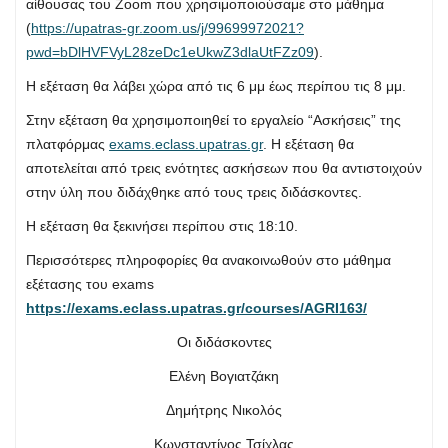
αίθουσας του Zoom που χρησιμοποιούσαμε στο μάθημα
(
https://upatras-gr.zoom.us/j/99699972021?
pwd=bDlHVFVyL28zeDc1eUkwZ3dlaUtFZz09
).
Η εξέταση θα λάβει χώρα από τις 6 μμ έως περίπου τις 8 μμ.
Στην εξέταση θα χρησιμοποιηθεί το εργαλείο “Ασκήσεις” της
πλατφόρμας
exams.eclass.upatras.gr
. Η εξέταση θα
αποτελείται από τρεις ενότητες ασκήσεων που θα αντιστοιχούν
στην ύλη που διδάχθηκε από τους τρεις διδάσκοντες.
Η εξέταση θα ξεκινήσει περίπου στις 18:10.
Περισσότερες πληροφορίες θα ανακοινωθούν στο μάθημα
εξέτασης του exams
https://exams.eclass.upatras.gr/courses/AGRI163/
Οι διδάσκοντες
Ελένη Βογιατζάκη
Δημήτρης Νικολός
Κωνσταντίνος Τσίχλας