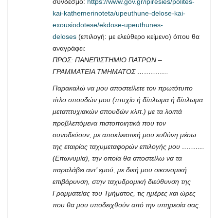
σύνδεσμο:
https://www.gov.gr/ipiresies/polites-
kai-kathemerinoteta/upeuthune-delose-kai-
exousiodotese/ekdose-upeuthunes-
deloses
(επιλογή: με ελεύθερο κείμενο) όπου θα
αναγράφει:
ΠΡΟΣ: ΠΑΝΕΠΙΣΤΗΜΙΟ ΠΑΤΡΩΝ –
ΓΡΑΜΜΑΤΕΙΑ ΤΜΗΜΑΤΟΣ …………..
Παρακαλώ να μου αποστείλετε τον πρωτότυπο
τίτλο σπουδών μου (πτυχίο ή δίπλωμα ή δίπλωμα
μεταπτυχιακών σπουδών κλπ.) με τα λοιπά
προβλεπόμενα πιστοποιητικά που τον
συνοδεύουν, με αποκλειστική μου ευθύνη μέσω
της εταιρίας ταχυμεταφορών επιλογής μου ……….
(Επωνυμία), την οποία θα αποστείλω να τα
παραλάβει αντ’ εμού, με δική μου οικονομική
επιβάρυνση, στην ταχυδρομική διεύθυνση της
Γραμματείας του Τμήματος, τις ημέρες και ώρες
που θα μου υποδειχθούν από την υπηρεσία σας.