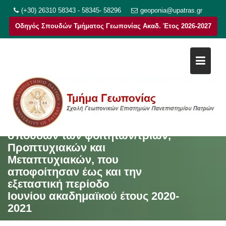
Μεταπηδήστε
(+30) 26310 58343 - 58345- 58296
geoponia@upatras.gr
στο
Οδηγός Σπουδών Τμήματος Γεωπονίας Ακαδ. Έτος 2026-2027
περιεχόμενο
Παράδοση των τίτλων
σπουδών των φοιτητών/τριων,
Προπτυχιακών και
Μεταπτυχιακών, που
αποφοίτησαν έως και την
εξεταστική περίοδο
Ιουνίου ακαδημαϊκού έτους 2020-
2021