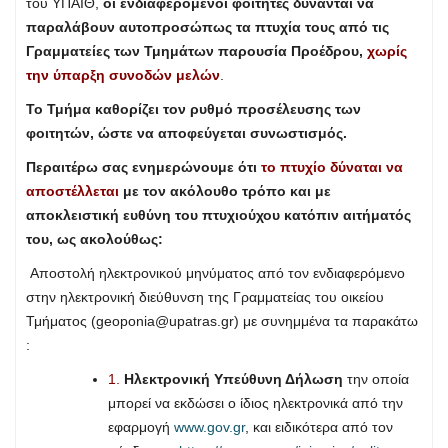
του ΥΠΑΙΘ,
οι ενδιαφερόμενοι φοιτητές δύνανται να
παραλάβουν αυτοπροσώπως τα πτυχία τους από τις
Γραμματείες των Τμημάτων παρουσία Προέδρου,
χωρίς
την ύπαρξη συνοδών μελών
.
Το Τμήμα καθορίζει τον ρυθμό προσέλευσης των
φοιτητών, ώστε να αποφεύγεται συνωστισμός.
Περαιτέρω σας ενημερώνουμε ότι
το πτυχίο δύναται να
αποστέλλεται
με τον ακόλουθο τρόπο και με
αποκλειστική ευθύνη του πτυχιούχου κατόπιν αιτήματός
του, ως ακολούθως:
Αποστολή ηλεκτρονικού μηνύματος από τον ενδιαφερόμενο
στην ηλεκτρονική διεύθυνση της Γραμματείας του οικείου
Τμήματος (
geoponia@upatras.gr
) με συνημμένα τα παρακάτω
:
1.
Ηλεκτρονική Υπεύθυνη Δήλωση
την οποία
μπορεί να εκδώσει ο ίδιος ηλεκτρονικά από την
εφαρμογή
www.gov.gr
, και ειδικότερα από τον