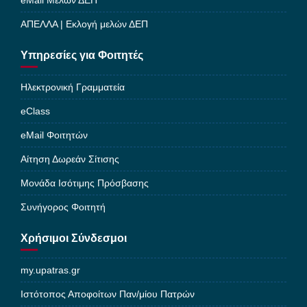
eMail Μελών ΔΕΠ
ΑΠΕΛΛΑ | Εκλογή μελών ΔΕΠ
Υπηρεσίες για Φοιτητές
Ηλεκτρονική Γραμματεία
eClass
eMail Φοιτητών
Αίτηση Δωρεάν Σίτισης
Μονάδα Ισότιμης Πρόσβασης
Συνήγορος Φοιτητή
Χρήσιμοι Σύνδεσμοι
my.upatras.gr
Ιστότοπος Αποφοίτων Παν/μίου Πατρών