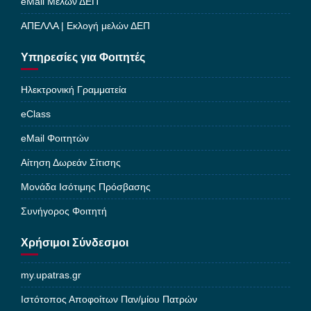
eMail Μελών ΔΕΠ
ΑΠΕΛΛΑ | Εκλογή μελών ΔΕΠ
Υπηρεσίες για Φοιτητές
Ηλεκτρονική Γραμματεία
eClass
eMail Φοιτητών
Αίτηση Δωρεάν Σίτισης
Μονάδα Ισότιμης Πρόσβασης
Συνήγορος Φοιτητή
Χρήσιμοι Σύνδεσμοι
my.upatras.gr
Ιστότοπος Αποφοίτων Παν/μίου Πατρών