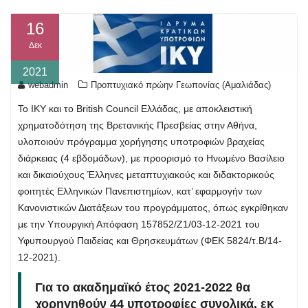
16
Δεκ
2021
webadmin
Προπτυχιακό πρώην Γεωπονίας (Αμαλιάδας)
Το ΙΚΥ και το British Council Ελλάδας, με αποκλειστική
χρηματοδότηση της Βρετανικής Πρεσβείας στην Αθήνα,
υλοποιούν πρόγραμμα χορήγησης υποτροφιών βραχείας
διάρκειας (4 εβδομάδων), με προορισμό το Ηνωμένο Βασίλειο
και δικαιούχους Έλληνες μεταπτυχιακούς και διδακτορικούς
φοιτητές Ελληνικών Πανεπιστημίων, κατ’ εφαρμογήν των
Κανονιστικών Διατάξεων του προγράμματος, όπως εγκρίθηκαν
με την Υπουργική Απόφαση 157852/Ζ1/03-12-2021 του
Υφυπουργού Παιδείας και Θρησκευμάτων (ΦΕΚ 5824/τ.Β/14-
12-2021).
Για το ακαδημαϊκό έτος 2021-2022 θα
χορηγηθούν 44 υποτροφίες συνολικά, εκ