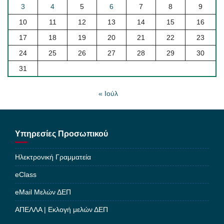
3
4
5
6
7
8
9
10
11
12
13
14
15
16
17
18
19
20
21
22
23
24
25
26
27
28
29
30
31
« Ιούλ
Υπηρεσίες Προσωπικού
Ηλεκτρονική Γραμματεία
eClass
eMail Μελών ΔΕΠ
ΑΠΕΛΛΑ | Εκλογή μελών ΔΕΠ