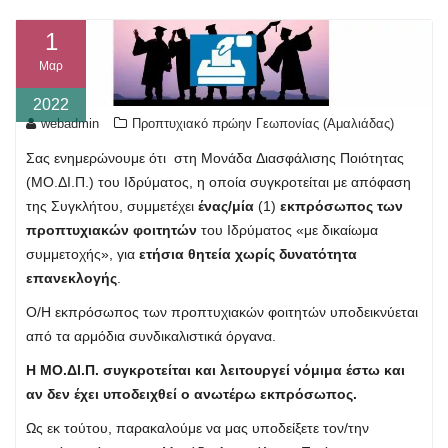
1
Μαρ
2022
webadmin
Προπτυχιακό πρώην Γεωπονίας (Αμαλιάδας)
Σας
ενημερώνουμε
ότι
στη
Μονάδα
Διασφάλισης
Ποιότητας
(ΜΟ.ΔΙ.Π.)
του
Ιδρύματος,
η
οποία
συγκροτείται
με
απόφαση
της
Συγκλήτου,
συμμετέχει
ένας/μία
(1)
εκπρόσωπος
των
προπτυχιακών
φοιτητών
του
Ιδρύματος
«με
δικαίωμα
συμμετοχής»,
για
ετήσια
θητεία
χωρίς
δυνατότητα
επανεκλογής
.
Ο/Η
εκπρόσωπος
των
προπτυχιακών
φοιτητών
υποδεικνύεται
από
τα
αρμόδια
συνδικαλιστικά
όργανα.
Η
ΜΟ.ΔΙ.Π.
συγκροτείται
και
λειτουργεί
νόμιμα
έστω
και
αν
δεν
έχει
υποδειχθεί
ο
ανωτέρω
εκπρόσωπος.
Ως
εκ
τούτου,
παρακαλούμε
να
μας
υποδείξετε
τον/την