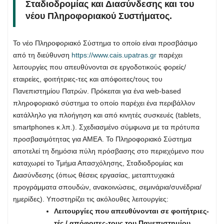
Σταδιοδρομίας και Διασύνδεσης και του
νέου Πληροφοριακού Συστήματος.
Το νέο Πληροφοριακό Σύστημα το οποίο είναι προσβάσιμο
από τη διεύθυνση
https://www.cais.upatras.gr
παρέχει
λειτουργίες που απευθύνονται σε εργοδοτικούς φορείς/
εταιρείες, φοιτήτριες-τες και απόφοιτες/τους του
Πανεπιστημίου Πατρών. Πρόκειται για ένα web-based
πληροφοριακό σύστημα το οποίο παρέχει ένα περιβάλλον
κατάλληλο για πλοήγηση και από κινητές συσκευές (tablets,
smartphones κ.λπ.). Σχεδιασμένο σύμφωνα με τα πρότυπα
προσβασιμότητας για ΑΜΕΑ. Το Πληροφοριακό Σύστημα
αποτελεί τη δημόσια πύλη πρόσβασης στο περιεχόμενο που
καταχωρεί το Τμήμα Απασχόλησης, Σταδιοδρομίας και
Διασύνδεσης (όπως θέσεις εργασίας, μεταπτυχιακά
προγράμματα σπουδών, ανακοινώσεις, σεμινάρια/συνέδρια/
ημερίδες). Υποστηρίζει τις ακόλουθες λειτουργίες:
Λειτουργίες που απευθύνονται σε φοιτήτριες-
τές / απόφοιτες-τους του Πανεπιστημίου