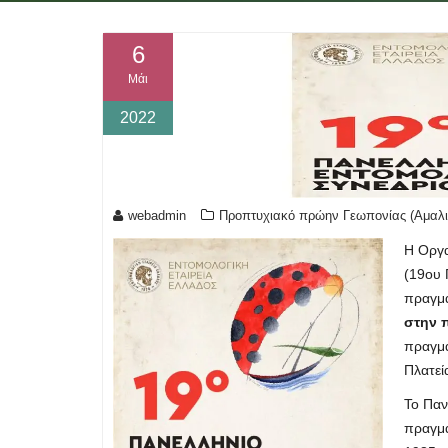
6
Μάι
2022
webadmin
Προπτυχιακό πρώην Γεωπονίας (Αμαλι
Η Οργα
(19ου 
πραγμ
στην 
πραγμ
Πλατεί
Το Παν
πραγμα