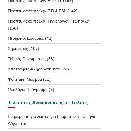
Προπτυχιακό πρώην Ε. Φ. Π.
(155)
Προπτυχιακό πρώην Ε.Β & Γ.Μ.
(142)
Προπτυχιακό πρώην Τεχνολόγων Γεωπόνων
(150)
Πτυχιακές Εργασίες
(42)
Σημαντικές
(107)
Τελετές Ορκωμοσίας
(38)
Υποτροφίες-Κληροδοτήματα
(24)
Φοιτητική Μέριμνα
(31)
Ωρολόγιο Πρόγραμμα
(9)
Τελευταίες Ανακοινώσεις σε Τίτλους
Ενημέρωση για λειτουργία Γραμματείας το μήνα
Αύγουστο