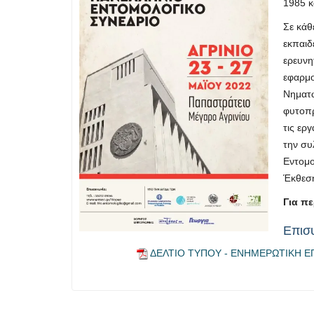
1985 κ
Σε κάθ
εκπαιδ
ερευνη
εφαρμο
Νηματω
φυτοπρ
τις ερ
την συ
Εντομο
Έκθεση
Για π
Επισ
ΔΕΛΤΙΟ ΤΥΠΟΥ - ΕΝΗΜΕΡΩΤΙΚΗ Ε