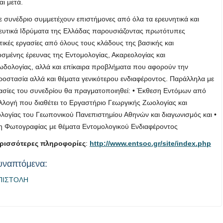
αι μετά.
ε συνέδριο συμμετέχουν επιστήμονες από όλα τα ερευνητικά και
ευτικά Ιδρύματα της Ελλάδας παρουσιάζοντας πρωτότυπες
τικές εργασίες από όλους τους κλάδους της βασικής και
σμένης έρευνας της Εντομολογίας, Ακαρεολογίας και
δολογίας, αλλά και επίκαιρα προβλήματα που αφορούν την
οστασία αλλά και θέματα γενικότερου ενδιαφέροντος. Παράλληλα με
γασίες του συνεδρίου θα πραγματοποιηθεί: • Έκθεση Εντόμων από
λλογή που διαθέτει το Εργαστήριο Γεωργικής Ζωολογίας και
λογίας του Γεωπονικού Πανεπιστημίου Αθηνών και διαγωνισμός και •
 Φωτογραφίας με θέματα Εντομολογικού Ενδιαφέροντος
ερισσότερες πληροφορίες
:
http://www.entsoc.gr/site/index.php
υναπτόμενα:
ΠΙΣΤΟΛΗ