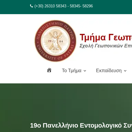
Μεταπηδήστε
(+30) 26310 58343 - 58345- 58296
στο
περιεχόμενο
Α
To Τμήμα
Εκπαίδευση
ρ
χ
ι
κ
ή
19ο Πανελλήνιο Εντομολογικό Συ