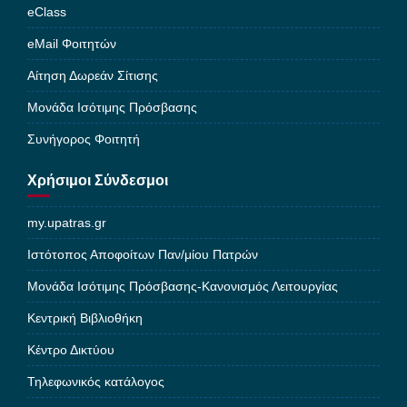
eClass
eMail Φοιτητών
Αίτηση Δωρεάν Σίτισης
Μονάδα Ισότιμης Πρόσβασης
Συνήγορος Φοιτητή
Χρήσιμοι Σύνδεσμοι
my.upatras.gr
Ιστότοπος Αποφοίτων Παν/μίου Πατρών
Μονάδα Ισότιμης Πρόσβασης-Κανονισμός Λειτουργίας
Κεντρική Βιβλιοθήκη
Κέντρο Δικτύου
Τηλεφωνικός κατάλογος