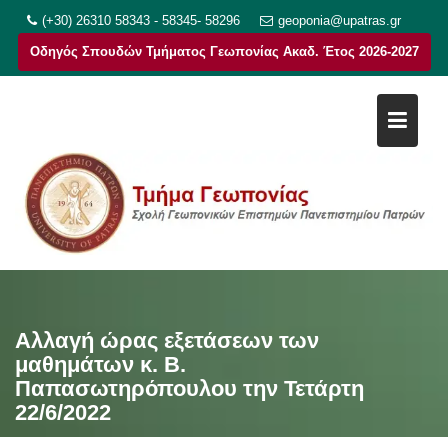
Μεταπηδήστε
(+30) 26310 58343 - 58345- 58296
geoponia@upatras.gr
στο
Οδηγός Σπουδών Τμήματος Γεωπονίας Ακαδ. Έτος 2026-2027
περιεχόμενο
Αλλαγή ώρας εξετάσεων των
μαθημάτων κ. Β.
Παπασωτηρόπουλου την Τετάρτη
22/6/2022