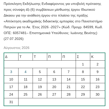
Πρόσκληση Εκδήλωσης Ενδιαφέροντος για υποβολή πρότασης
προς σύναψη έξι (6) συμβάσεων μίσθωσης έργου Ιδιωτικού
Δίκαιου για την ανάθεση έργου στο πλαίσιο της πράξης
«Απόκτηση ακαδημαϊκής διδακτικής εμπειρίας στο Πανεπιστήμιο
Πατρών για το Ακ. Έτος 2026 -2027» (Κώδ. Προγρ. 84599, Κωδ.
ΟΠΣ: 6057481– Επιστημονικά Υπεύθυνος: Ιωάννης Βενέτης)
(27.07.2026)
Αύγουστος 2026
Δ
Τ
Τ
Π
Π
Σ
Κ
1
2
3
4
5
6
7
8
9
10
11
12
13
14
15
16
17
18
19
20
21
22
23
24
25
26
27
28
29
30
31