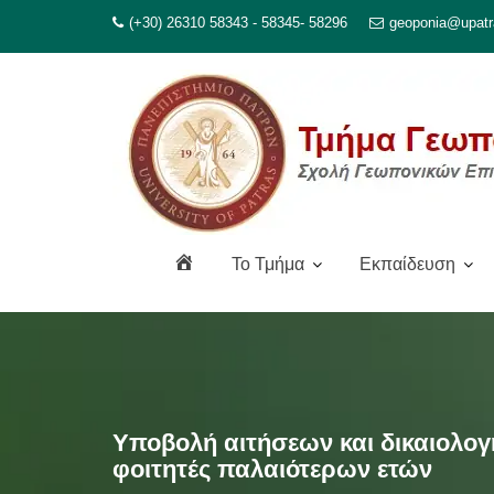
Μεταπηδήστε
(+30) 26310 58343 - 58345- 58296
geoponia@upatr
στο
περιεχόμενο
Α
To Τμήμα
Εκπαίδευση
ρ
χ
ι
κ
ή
Υποβολή αιτήσεων και δικαιολογ
φοιτητές παλαιότερων ετών