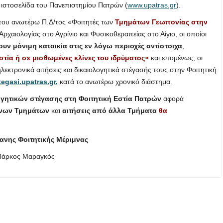
ν ιστοσελίδα του Πανεπιστημίου Πατρών (
www.upatras.gr
).
του ανωτέρω Π.Δ/τος «Φοιτητές των
Τμημάτων Γεωπονίας στην
Αρχαιολογίας στο Αγρίνιο και Φυσικοθεραπείας στο Αίγιο, οι οποίοι
ουν μόνιμη κατοικία στις εν λόγω περιοχές αντίστοιχα
,
στία ή σε μισθωμένες κλίνες του ιδρύματος»
και επομένως, οι
κτρονικά αιτήσεις και δικαιολογητικά στέγασής τους στην Φοιτητική
tegasi.upatras.gr,
κατά το ανωτέρω χρονικό διάστημα.
γητικών στέγασης στη Φοιτητική Εστία Πατρών
αφορά
νων
Τμημάτων
και
αιτήσεις από άλλα Τμήματα
θα
ανης Φοιτητικής Μέριμνας
άρκος Μαραγκός