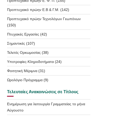
Προπτυχιακό πρώην Ε. Φ. Π.
(155)
Προπτυχιακό πρώην Ε.Β & Γ.Μ.
(142)
Προπτυχιακό πρώην Τεχνολόγων Γεωπόνων
(150)
Πτυχιακές Εργασίες
(42)
Σημαντικές
(107)
Τελετές Ορκωμοσίας
(38)
Υποτροφίες-Κληροδοτήματα
(24)
Φοιτητική Μέριμνα
(31)
Ωρολόγιο Πρόγραμμα
(9)
Τελευταίες Ανακοινώσεις σε Τίτλους
Ενημέρωση για λειτουργία Γραμματείας το μήνα
Αύγουστο