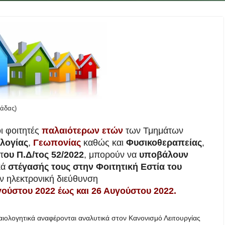
άδας)
ι φοιτητές
παλαιότερων ετών
των Τμημάτων
ολογίας
,
Γεωπονίας
καθώς και
Φυσικοθεραπείας
,
τ
ου Π.Δ/τος 52/2022
, μπορούν να
υποβάλουν
κά
στέγασής τους στην Φοιτητική Εστία του
ν ηλεκτρονική διεύθυνση
ούστου 2022 έως και 26 Αυγούστου 2022.
καιολογητικά αναφέρονται αναλυτικά στον Κανονισμό Λειτουργίας