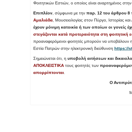
Φοιτητικών Εστιών, ο οποίος είναι αναρτημένος στη
Επιπλέον
, σύμφωνα με την
παρ. 12 του άρθρου 8
Αμαλιάδα
, Μουσειολογίας στον Πύργο, Ιστορίας και 
έχουν μόνιμη κατοικία ή των οποίων οι γονείς έχ
στεγάζονται κατά προτεραιότητα στη φοιτητική ε
προαναφερόμενοι φοιτητές μπορούν να υποβάλουν ηλε
Εστία Πατρών στην ηλεκτρονική διεύθυνση
https://s
Σημειώνεται ότι, η
υποβολή αιτήσεων και δικαιολο
ΑΠΟΚΛΕΙΣΤΙΚΑ
τους φοιτητές των
προαναφερόμε
απορρίπτονται
.
Ο Αντιπρύτ
Μ