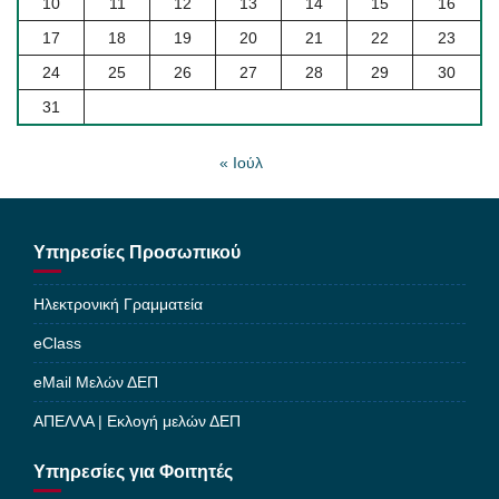
10
11
12
13
14
15
16
17
18
19
20
21
22
23
24
25
26
27
28
29
30
31
« Ιούλ
Υπηρεσίες Προσωπικού
Ηλεκτρονική Γραμματεία
eClass
eMail Μελών ΔΕΠ
ΑΠΕΛΛΑ | Εκλογή μελών ΔΕΠ
Υπηρεσίες για Φοιτητές