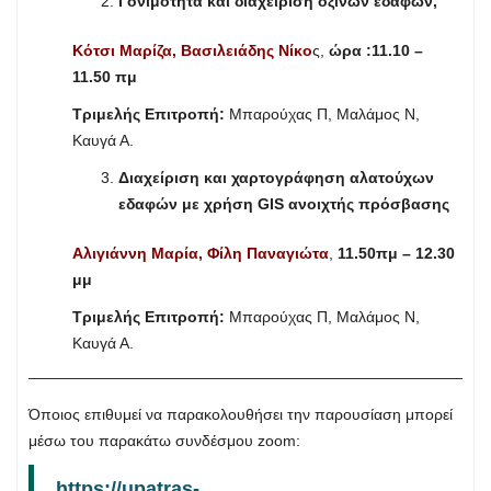
Γονιμότητα και διαχείριση όξινων εδαφών,
Κότσι Μαρίζα, Βασιλειάδης Νίκο
ς,
ώρα :11.10 –
11.50 πμ
Τριμελής Επιτροπή:
Μπαρούχας Π, Μαλάμος Ν,
Καυγά Α.
Διαχείριση και χαρτογράφηση αλατούχων
εδαφών με χρήση GIS ανοιχτής πρόσβασης
Αλιγιάννη Μαρία, Φίλη Παναγιώτα
,
11.50πμ – 12.30
μμ
Τριμελής Επιτροπή:
Μπαρούχας Π, Μαλάμος Ν,
Καυγά Α.
Όποιος επιθυμεί να παρακολουθήσει την παρουσίαση μπορεί
μέσω του παρακάτω συνδέσμου zoom:
https://upatras-