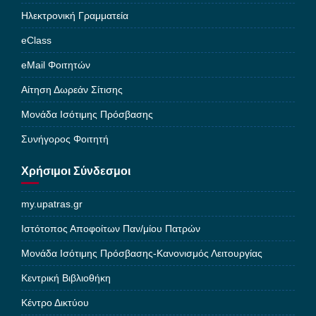
Ηλεκτρονική Γραμματεία
eClass
eMail Φοιτητών
Αίτηση Δωρεάν Σίτισης
Μονάδα Ισότιμης Πρόσβασης
Συνήγορος Φοιτητή
Χρήσιμοι Σύνδεσμοι
my.upatras.gr
Ιστότοπος Αποφοίτων Παν/μίου Πατρών
Μονάδα Ισότιμης Πρόσβασης-Κανονισμός Λειτουργίας
Κεντρική Βιβλιοθήκη
Κέντρο Δικτύου