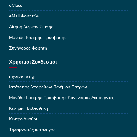
eClass
eMail Φοιτητών
Αίτηση Δωρεάν Σίτισης
Μονάδα Ισότιμης Πρόσβασης
Συνήγορος Φοιτητή
Χρήσιμοι Σύνδεσμοι
my.upatras.gr
Ιστότοπος Αποφοίτων Παν/μίου Πατρών
Μονάδα Ισότιμης Πρόσβασης-Κανονισμός Λειτουργίας
Κεντρική Βιβλιοθήκη
Κέντρο Δικτύου
Τηλεφωνικός κατάλογος