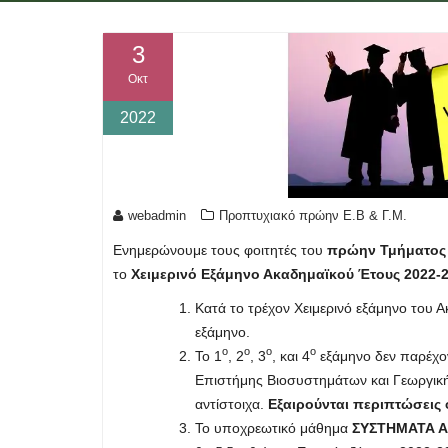
3
Οκτ
2022
webadmin
Προπτυχιακό πρώην Ε.Β & Γ.Μ.
Ενημερώνουμε τους φοιτητές του
πρώην Τμήματο
το
Χειμερινό Εξάμηνο Ακαδημαϊκού Έτους 2022-
Κατά το τρέχον Χειμερινό εξάμηνο του 
εξάμηνο.
ο
ο
ο
ο
Το 1
, 2
, 3
, και 4
εξάμηνο δεν παρέχο
Επιστήμης Βιοσυστημάτων και Γεωργική
αντίστοιχα.
Εξαιρούνται περιπτώσεις
Το υποχρεωτικό μάθημα
ΣΥΣΤΗΜΑΤΑ Α