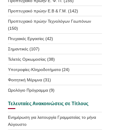
Προπτυχιακό πρώην Ε. Φ. Π.
(155)
Προπτυχιακό πρώην Ε.Β & Γ.Μ.
(142)
Προπτυχιακό πρώην Τεχνολόγων Γεωπόνων
(150)
Πτυχιακές Εργασίες
(42)
Σημαντικές
(107)
Τελετές Ορκωμοσίας
(38)
Υποτροφίες-Κληροδοτήματα
(24)
Φοιτητική Μέριμνα
(31)
Ωρολόγιο Πρόγραμμα
(9)
Τελευταίες Ανακοινώσεις σε Τίτλους
Ενημέρωση για λειτουργία Γραμματείας το μήνα
Αύγουστο