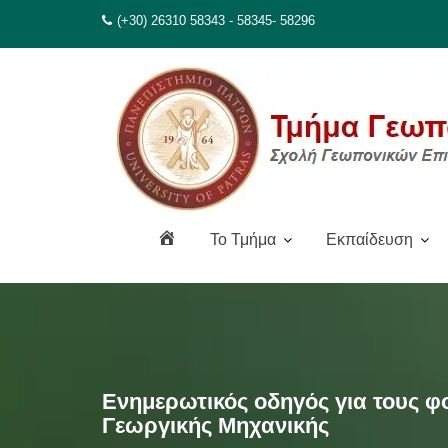
Μεταπηδήστε
(+30) 26310 58343 - 58345- 58296
στο
περιεχόμενο
Α
To Τμήμα
Εκπαίδευση
ρ
χ
ι
κ
ή
Ενημερωτικός οδηγός για τους φ
Γεωργικής Μηχανικής