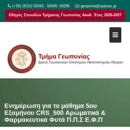
Μεταπηδήστε
(+30) 26310 58343 - 58345- 58296
geoponia@upatras.gr
στο
Οδηγός Σπουδών Τμήματος Γεωπονίας Ακαδ. Έτος 2026-2027
περιεχόμενο
Ενημέρωση για το μάθημα 5ου
Εξαμήνου CRS_500 Αρωματικά &
Φαρμακευτικά Φυτά Π.Π.Σ Ε.Φ.Π