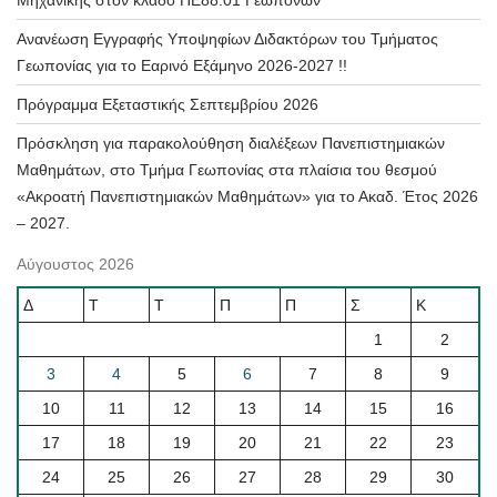
Μηχανικής στον κλάδο ΠΕ88.01 Γεωπόνων
Ανανέωση Εγγραφής Υποψηφίων Διδακτόρων του Τμήματος
Γεωπονίας για το Εαρινό Εξάμηνο 2026-2027 !!
Πρόγραμμα Εξεταστικής Σεπτεμβρίου 2026
Πρόσκληση για παρακολούθηση διαλέξεων Πανεπιστημιακών
Μαθημάτων, στο Τμήμα Γεωπονίας στα πλαίσια του θεσμού
«Ακροατή Πανεπιστημιακών Μαθημάτων» για το Ακαδ. Έτος 2026
– 2027.
Αύγουστος 2026
Δ
Τ
Τ
Π
Π
Σ
Κ
1
2
3
4
5
6
7
8
9
10
11
12
13
14
15
16
17
18
19
20
21
22
23
24
25
26
27
28
29
30