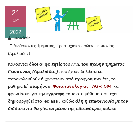
21
Οκτ
2022
webadmin
,
Διδάσκοντες Τμήματος
Προπτυχιακό πρώην Γεωπονίας
(Αμαλιάδας)
Καλούνται
όλοι οι φοιτητές
του
ΠΠΣ του πρώην τμήματος
Γεωπονίας (Αμαλιάδας)
που έχουν δηλώσει και
παρακολουθούν ή χρωστούν από προηγούμενα έτη, το
μάθημα
Ε΄ Εξαμήνου
Φυτοπαθολογίας
–
AGR_504
, να
φροντίσουν για την
εγγραφή τους
στο μάθημα που έχει
δημιουργηθεί στο
eclass
, καθώς
όλη η επικοινωνία με τον
διδάσκοντα θα γίνεται μέσω της πλατφόρμας eclass
.