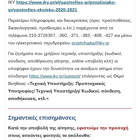
ΙΚΥ
https://www.iky.gr/el/upotrofies-gr/proptixiako-
gr/ypotrofies-eko/eko-2020-2021
.
Περαιτέρω πληροφορίες και διευκρινίσεις (όροι, προϋποθέσεις,
δικαιολογητικά, προθεσμίες κ.λπ.) παρέχονται από τα
τηλέφωνα 210-3726357, -360, -371, -383, -408, -427 και μέσω
του ηλεκτρονικού ταχυδρομείου
proptyhiaka@iky.gr
.
Για ζητήματα που χρήζουν τεχνικής υποστήριξης (κωδικοί,
σύνδεση, αποθήκευση αίτησης, online υποβολή κλπ) οι
υποψήφιοι έχουν την δυνατότητα να ανοίξουν αίτημα στον
σύνδεσμο
https://www.iky.gr/support/
επιλέγοντας ως Θέμα
Βοήθειας «
Τεχνική Υποστήριξη: Προπτυχιακές
Υποτροφίες/ Τεχνική Υποστήριξη/ Κωδικοί, σύνδεση,
αποθήκευση, κτλ.»
.
Σημαντικές επισημάνσεις
Κατά την υποβολή της αίτησης, ε
φιστούμε την προσοχή
στους αιτούντες φοιτητές τα ακόλουθα: