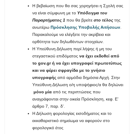
Η βεβαίωση που θα σας χορηγήσει η Σχολή σας
να είναι σύμφωνη με το
Υπόδειγμα του
Παραρτήματος 1
που θα βρείτε
στο τέλος
της
ανωτέρω
Πρόσκλησης Υποβολής Αιτήσεων
.
Παρακαλούμε να ελέγξετε την ακρίβεια και
ορθότητα των δηλωθέντων στοιχείων.
Η Υπεύθυνη Δήλωση περί λήψης ή μη του
στεγαστικού επιδόματος
να έχει εκδοθεί από
το
gov
.
gr
ή να έχει υπογραφεί πρωτοτύπως
και να φέρει σφραγίδα με το γνήσιο
υπογραφής
από αρμόδια δημόσια Αρχή. Στην
Υπεύθυνη Δήλωση ο/η υποψήφιος/α θα δηλώνει
μόνο μία
από τις περιπτώσεις που
αναγράφονται στην οικεία Πρόσκληση, κεφ. Ε’
άρθρο 7, παρ. δ’.
Η Δήλωση φορολογίας εισοδήματος και το
εκκαθαριστικό σημείωμα να αφορούν στο
φορολογικό έτος