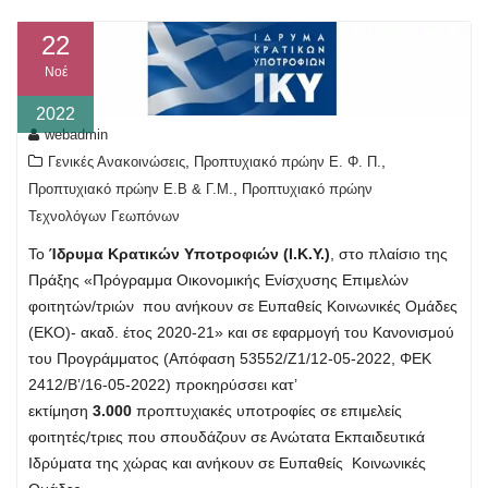
22
Νοέ
2022
webadmin
,
,
Γενικές Ανακοινώσεις
Προπτυχιακό πρώην Ε. Φ. Π.
,
Προπτυχιακό πρώην Ε.Β & Γ.Μ.
Προπτυχιακό πρώην
Τεχνολόγων Γεωπόνων
Το
Ίδρυμα Κρατικών Υποτροφιών (I.K.Y.)
, στο πλαίσιο της
Πράξης «Πρόγραμμα Οικονομικής Ενίσχυσης Επιμελών
φοιτητών/τριών που ανήκουν σε Ευπαθείς Κοινωνικές Ομάδες
(ΕΚΟ)- ακαδ. έτος 2020-21» και σε εφαρμογή του Κανονισμού
του Προγράμματος (Απόφαση 53552/Ζ1/12-05-2022, ΦΕΚ
2412/B’/16-05-2022) προκηρύσσει κατ’
εκτίμηση
3.000
προπτυχιακές υποτροφίες σε επιμελείς
φοιτητές/τριες που σπουδάζουν σε Ανώτατα Εκπαιδευτικά
Ιδρύματα της χώρας και ανήκουν σε Ευπαθείς Κοινωνικές