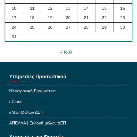
10
11
12
13
14
15
16
17
18
19
20
21
22
23
24
25
26
27
28
29
30
31
« Ιούλ
Υπηρεσίες Προσωπικού
Ηλεκτρονική Γραμματεία
eClass
eMail Μελών ΔΕΠ
ΑΠΕΛΛΑ | Εκλογή μελών ΔΕΠ
Υπηρεσίες για Φοιτητές