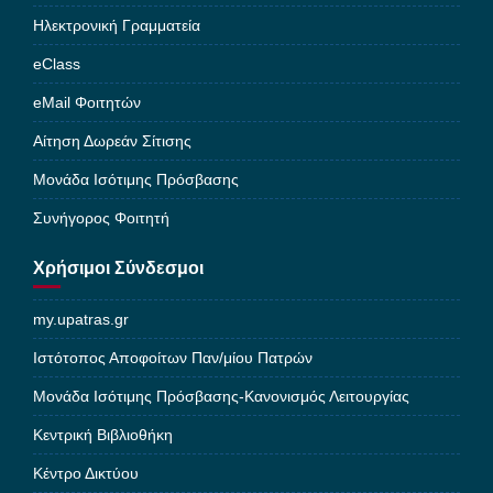
Ηλεκτρονική Γραμματεία
eClass
eMail Φοιτητών
Αίτηση Δωρεάν Σίτισης
Μονάδα Ισότιμης Πρόσβασης
Συνήγορος Φοιτητή
Χρήσιμοι Σύνδεσμοι
my.upatras.gr
Ιστότοπος Αποφοίτων Παν/μίου Πατρών
Μονάδα Ισότιμης Πρόσβασης-Κανονισμός Λειτουργίας
Κεντρική Βιβλιοθήκη
Κέντρο Δικτύου