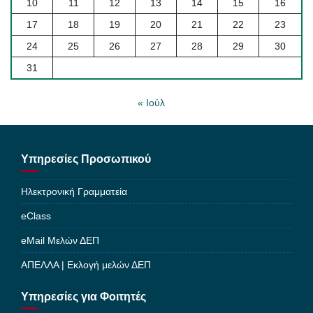
10
11
12
13
14
15
16
17
18
19
20
21
22
23
24
25
26
27
28
29
30
31
« Ιούλ
Υπηρεσίες Προσωπικού
Ηλεκτρονική Γραμματεία
eClass
eMail Μελών ΔΕΠ
ΑΠΕΛΛΑ | Εκλογή μελών ΔΕΠ
Υπηρεσίες για Φοιτητές