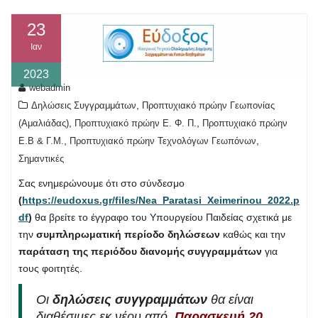
23
Ιαν
2023
webadmin
,
Δηλώσεις Συγγραμμάτων
Προπτυχιακό πρώην Γεωπονίας
,
,
(Αμαλιάδας)
Προπτυχιακό πρώην Ε. Φ. Π.
Προπτυχιακό πρώην
,
,
Ε.Β & Γ.Μ.
Προπτυχιακό πρώην Τεχνολόγων Γεωπόνων
Σημαντικές
Σας ενημερώνουμε ότι στο σύνδεσμο
(
https://eudoxus.gr/files/Nea_Paratasi_Xeimerinou_2022.p
df
)
θα βρείτε το έγγραφο του Υπουργείου Παιδείας σχετικά με
την
συμπληρωματική περίοδο δηλώσεων
καθώς και την
παράταση της περιόδου διανομής συγγραμμάτων
για
τους φοιτητές.
Οι
δηλώσεις συγγραμμάτων
θα είναι
διαθέσιμες εκ νέου από
Παρασκευή 20