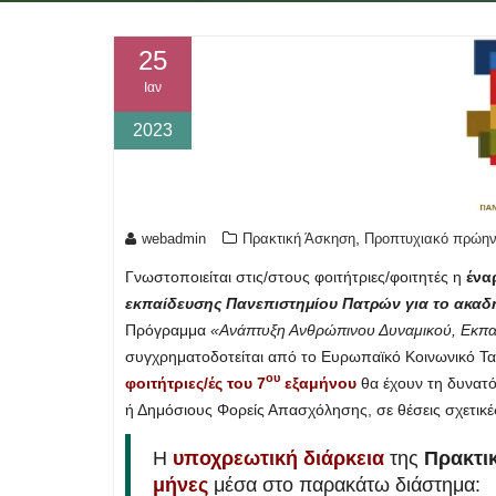
25
Ιαν
2023
,
webadmin
Πρακτική Άσκηση
Προπτυχιακό πρώην
Γνωστοποιείται στις/στους φοιτήτριες/φοιτητές η
ένα
εκπαίδευσης Πανεπιστημίου Πατρών για το ακαδη
Πρόγραμμα
«Ανάπτυξη Ανθρώπινου Δυναμικού, Εκπα
συγχρηματοδοτείται από το Ευρωπαϊκό Κοινωνικό Ταμ
ου
φοιτήτριες/ές του 7
εξαμήνου
θα έχουν τη δυνατό
ή Δημόσιους Φορείς Απασχόλησης, σε θέσεις σχετικές
Η
υποχρεωτική διάρκεια
της
Πρακτι
μήνες
μέσα στο παρακάτω διάστημα: