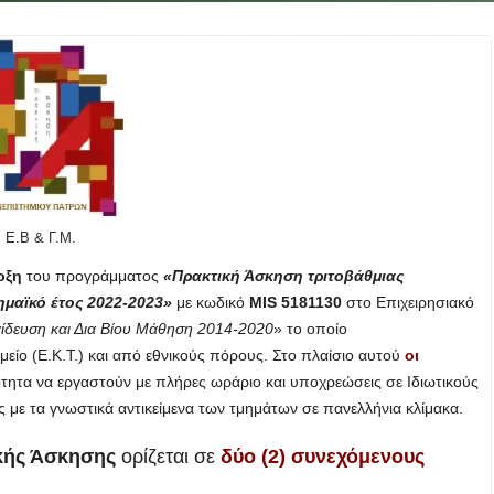
 Ε.Β & Γ.Μ.
ρξη
του προγράμματος
«Πρακτική Άσκηση τριτοβάθμιας
μαϊκό έτος 2022-2023»
με κωδικό
MIS 5181130
στο Επιχειρησιακό
ίδευση και Δια Βίου Μάθηση 2014-2020
» το οποίο
είο (Ε.Κ.Τ.) και από εθνικούς πόρους. Στο πλαίσιο αυτού
οι
τητα να εργαστούν με πλήρες ωράριο και υποχρεώσεις σε Ιδιωτικούς
 με τα γνωστικά αντικείμενα των τμημάτων σε πανελλήνια κλίμακα.
κής Άσκησης
ορίζεται σε
δύο (2) συνεχόμενους