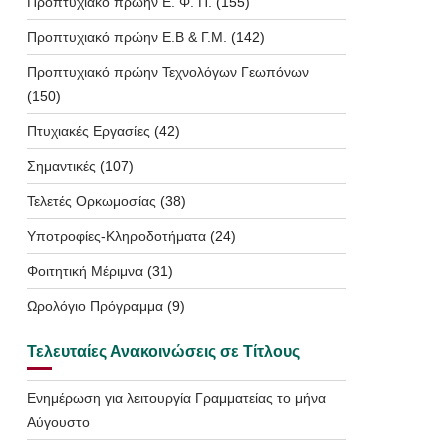
Προπτυχιακό πρώην Ε. Φ. Π.
(155)
Προπτυχιακό πρώην Ε.Β & Γ.Μ.
(142)
Προπτυχιακό πρώην Τεχνολόγων Γεωπόνων
(150)
Πτυχιακές Εργασίες
(42)
Σημαντικές
(107)
Τελετές Ορκωμοσίας
(38)
Υποτροφίες-Κληροδοτήματα
(24)
Φοιτητική Μέριμνα
(31)
Ωρολόγιο Πρόγραμμα
(9)
Τελευταίες Ανακοινώσεις σε Τίτλους
Ενημέρωση για λειτουργία Γραμματείας το μήνα
Αύγουστο