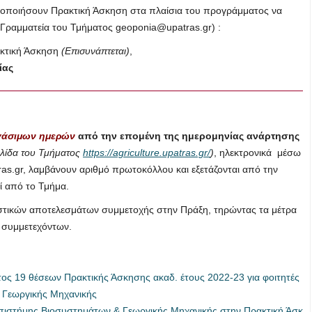
ατοποιήσουν Πρακτική Άσκηση στα πλαίσια του προγράμματος να
 Γραμματεία του Τμήματος
geoponia@upatras.gr
) :
κτική Άσκηση
(Επισυνάπτεται)
,
ίας
γάσιμων ημερών
από την επομένη της ημερομηνίας ανάρτησης
σελίδα του Τμήματος
https://agriculture.upatras.gr/
)
, ηλεκτρονικά μέσω
as.gr
, λαμβάνουν αριθμό πρωτοκόλλου και εξετάζονται από την
ί από το Τμήμα.
ιστικών αποτελεσμάτων συμμετοχής στην Πράξη, τηρώντας τα μέτρα
 συμμετεχόντων.
 19 θέσεων Πρακτικής Άσκησης ακαδ. έτους 2022-23 για φοιτητές
 Γεωργικής Μηχανικής
πιστήμης Βιοσυστημάτων & Γεωργικής Μηχανικής στην Πρακτική Άσκ