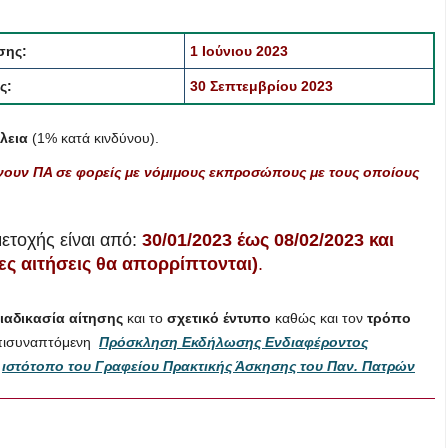
σης:
1 Ιούνιου 2023
ς:
30 Σεπτεμβρίου 2023
λεια
(1% κατά κινδύνου).
άνουν ΠΑ σε φορείς με νόμιμους εκπροσώπους με τους οποίους
ετοχής είναι από:
30/01/2023 έως 08/02/2023 και
ς αιτήσεις θα απορρίπτονται)
.
ιαδικασία αίτησης
και το
σχετικό έντυπο
καθώς και τον
τρόπο
πισυναπτόμενη
Πρόσκληση Εκδήλωσης Ενδιαφέροντος
ν
ιστότοπο του Γραφείου Πρακτικής Άσκησης του Παν. Πατρών