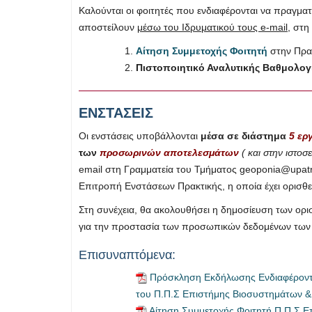
Καλούνται οι φοιτητές που ενδιαφέρονται να πραγμ
αποστείλουν
μέσω του Ιδρυματικού τους e-mail
, στη
Αίτηση Συμμετοχής Φοιτητή
στην Πρα
Πιστοποιητικό Αναλυτικής Βαθμολογ
ΕΝΣΤΑΣΕΙΣ
Οι ενστάσεις υποβάλλονται
μέσα σε διάστημα
5 ερ
των
προσωρινών αποτελεσμάτων
(
και στην ιστο
email στη Γραμματεία του Τμήματος
geoponia@upatr
Επιτροπή Ενστάσεων Πρακτικής, η οποία έχει ορισθε
Στη συνέχεια, θα ακολουθήσει η δημοσίευση των ορ
για την προστασία των προσωπικών δεδομένων των
Επισυναπτόμενα:
Πρόσκληση Εκδήλωσης Ενδιαφέροντος
του Π.Π.Σ Επιστήμης Βιοσυστημάτων &
Αίτηση Συμμετοχής Φοιτητή Π.Π.Σ Ε