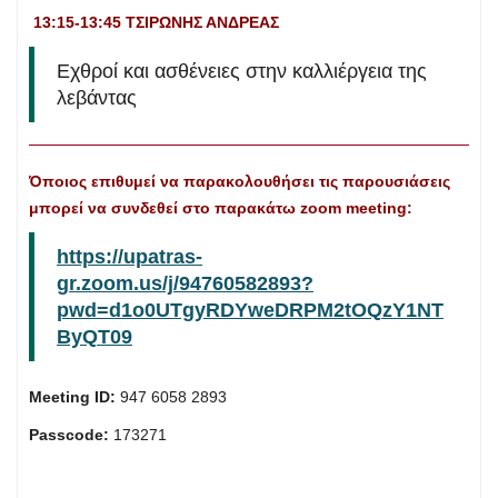
13:15-13:45 ΤΣΙΡΩΝΗΣ ΑΝΔΡΕΑΣ
Εχθροί και ασθένειες στην καλλιέργεια της
λεβάντας
Όποιος επιθυμεί να παρακολουθήσει τις παρουσιάσεις
μπορεί να συνδεθεί στο παρακάτω zoom
meeting
:
https://upatras-
gr.zoom.us/j/94760582893?
pwd=d1o0UTgyRDYweDRPM2tOQzY1NT
ByQT09
Meeting ID:
947 6058 2893
Passcode:
173271