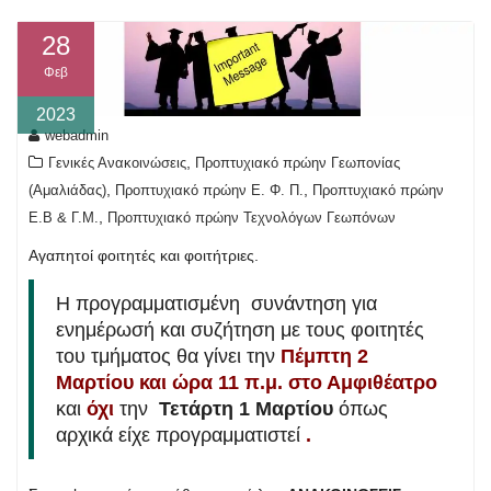
28
Φεβ
2023
webadmin
,
Γενικές Ανακοινώσεις
Προπτυχιακό πρώην Γεωπονίας
,
,
(Αμαλιάδας)
Προπτυχιακό πρώην Ε. Φ. Π.
Προπτυχιακό πρώην
,
Ε.Β & Γ.Μ.
Προπτυχιακό πρώην Τεχνολόγων Γεωπόνων
Αγαπητοί φοιτητές και φοιτήτριες.
Η προγραμματισμένη συνάντηση για
ενημέρωσή και συζήτηση με τους φοιτητές
του τμήματος θα γίνει την
Πέμπτη 2
Μαρτίου
και ώρα 11 π.μ. στο Αμφιθέατρο
και
όχι
την
Τετάρτη 1 Μαρτίου
όπως
αρχικά είχε προγραμματιστεί
.