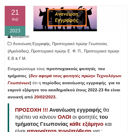
21
Φεβ
2023
webadmin
,
Ανανέωση Εγγραφής
Προπτυχιακό πρώην Γεωπονίας
,
,
(Αμαλιάδας)
Προπτυχιακό πρώην Ε. Φ. Π.
Προπτυχιακό πρώην
Ε.Β & Γ.Μ.
Ενημερώνουμε τους
προπτυχιακούς φοιτητές του
τμήματος (
δεν αφορά
τους φοιτητές πρώην Τεχνολόγων
Γεωπόνων
)
ότι η
περίοδος ανανέωσης εγγραφής
για το
εαρινό εξάμηνο του ακαδημαϊκού έτους 2022-23 θα είναι
ανοικτή
από
20/02/2023
.
ΠΡΟΣΟΧΗ !!!
Ανανέωση εγγραφής
θα
πρέπει να κάνουν
ΟΛΟΙ
οι φοιτητές
του
τμήματος Γεωπονίας
κάθε εξάμηνο
και
είναι
απαραίτητη προϋπόθεση
για :