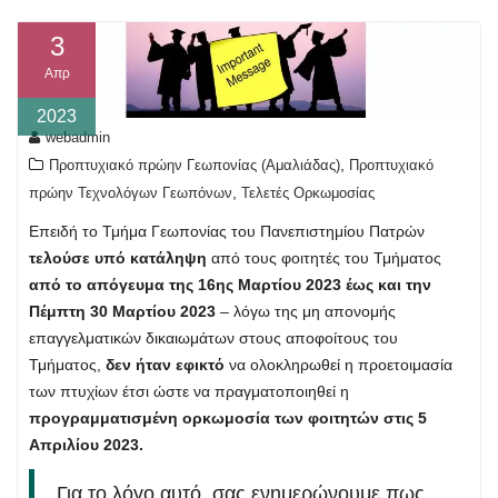
3
Απρ
2023
webadmin
,
Προπτυχιακό πρώην Γεωπονίας (Αμαλιάδας)
Προπτυχιακό
,
πρώην Τεχνολόγων Γεωπόνων
Τελετές Ορκωμοσίας
Επειδή το Τμήμα Γεωπονίας του Πανεπιστημίου Πατρών
τελούσε υπό κατάληψη
από τους φοιτητές του Τμήματος
από το απόγευμα της 16ης Μαρτίου 2023 έως και την
Πέμπτη 30 Μαρτίου 2023
– λόγω της μη απονομής
επαγγελματικών δικαιωμάτων στους αποφοίτους του
Τμήματος,
δεν ήταν εφικτό
να ολοκληρωθεί η προετοιμασία
των πτυχίων έτσι ώστε να πραγματοποιηθεί η
προγραμματισμένη ορκωμοσία των φοιτητών στις 5
Απριλίου 2023.
Για το λόγο αυτό, σας ενημερώνουμε πως